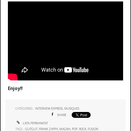
Enjoy!!
CATÉGORIES :
INTERVIEW EXPRESS
,
MUSIQUES
SHARE
LIEN PERMANENT
TAGS :
GUTGUT
,
FRANK ZAPPA
,
MAGMA
,
POP
,
ROCK
,
FUSION