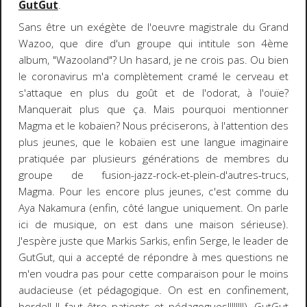
GutGut
.
Sans être un exégète de l'oeuvre magistrale du Grand
Wazoo, que dire d'un groupe qui intitule son 4ème
album, "Wazooland"? Un hasard, je ne crois pas. Ou bien
le coronavirus m'a complètement cramé le cerveau et
s'attaque en plus du goût et de l'odorat, à l'ouïe?
Manquerait plus que ça. Mais pourquoi mentionner
Magma et le kobaïen? Nous préciserons, à l'attention des
plus jeunes, que le kobaïen est une langue imaginaire
pratiquée par plusieurs générations de membres du
groupe de fusion-jazz-rock-et-plein-d'autres-trucs,
Magma. Pour les encore plus jeunes, c'est comme du
Aya Nakamura (enfin, côté langue uniquement. On parle
ici de musique, on est dans une maison sérieuse).
J'espère juste que Markis Sarkis, enfin Serge, le leader de
GutGut, qui a accepté de répondre à mes questions ne
m'en voudra pas pour cette comparaison pour le moins
audacieuse (et pédagogique. On est en confinement,
bordel! Il faut être patients et pédagogues!!!!!!!!). GutGut