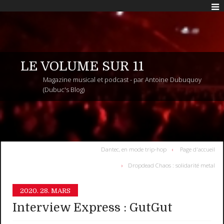
LE VOLUME SUR 11
Magazine musical et podcast - par Antoine Dubuquoy
(Dubuc's Blog)
Dantec, en mode trip-hop
Page d'accueil
Dropdead Chaos : solidarité metal
2020.
28. MARS
Interview Express : GutGut