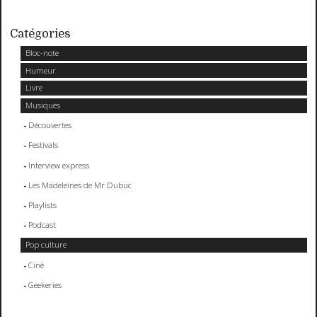
Catégories
Bloc-note
Humeur
Livre
Musiques
Découvertes
Festivals
Interview express
Les Madeleines de Mr Dubuc
Playlists
Podcast
Pop culture
Ciné
Geekeries