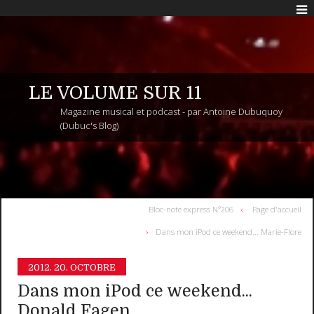
LE VOLUME SUR 11
Magazine musical et podcast - par Antoine Dubuquoy
(Dubuc's Blog)
Bloc-note express N°206
Page d'accueil
Dans mon iPod ce weekend... Marie-Flore
2012.
20. OCTOBRE
Dans mon iPod ce weekend...
Donald Fagen