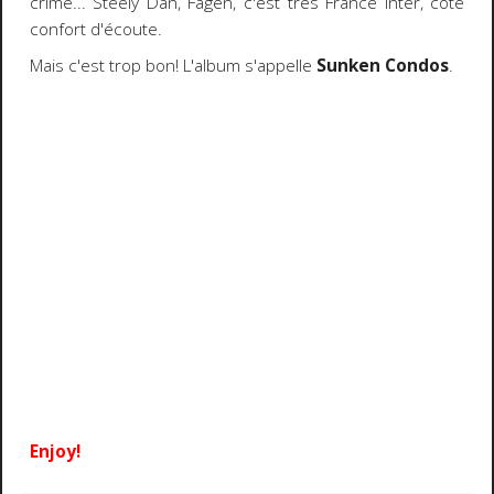
crime... Steely Dan, Fagen, c'est très France Inter, côté
confort d'écoute.
Mais c'est trop bon! L'album s'appelle
Sunken Condos
.
Enjoy!