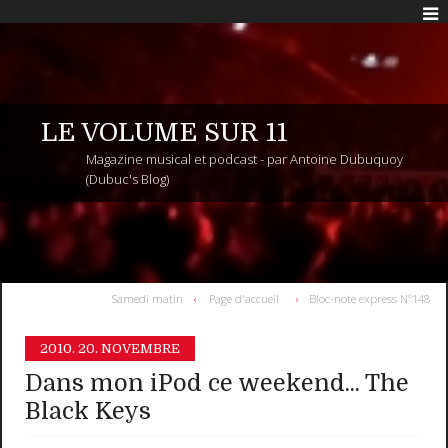
LE VOLUME SUR 11
Magazine musical et podcast - par Antoine Dubuquoy
(Dubuc's Blog)
Samedi matin
Page d'accueil
Bloc-note express N°148
2010.
20. NOVEMBRE
Dans mon iPod ce weekend... The
Black Keys