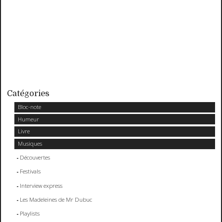
Catégories
Bloc-note
Humeur
Livre
Musiques
Découvertes
Festivals
Interview express
Les Madeleines de Mr Dubuc
Playlists