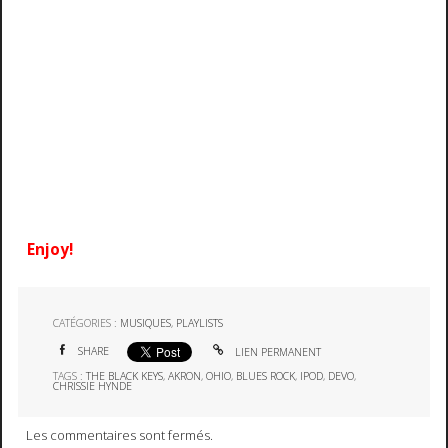
Enjoy!
CATÉGORIES :
MUSIQUES
,
PLAYLISTS
SHARE
LIEN PERMANENT
TAGS :
THE BLACK KEYS
,
AKRON
,
OHIO
,
BLUES ROCK
,
IPOD
,
DEVO
,
CHRISSIE HYNDE
Les commentaires sont fermés.