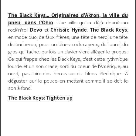
The Black Keys... Originaires d'Akron, la ville du
pneu, dans l'Ohio
. Une ville qui a déjà donné au
rock'n'roll
Devo
et
Chrissie Hynde
.
The Black Keys
,
en mode duo, de faux frères, une tête de nerd, une tête
de bucheron, pour un blues rock rapeux, du lourd, du
gros qui tache. parfois un clavier vient alléger le propos.
Ce qui frappe chez les Black Keys, c'est cette rythmique
lourde et un son crade, sorti du coeur de l'Amérique, au
nord, pas loin des berceaux du blues électrique. A
déguster sur le pouce en mettant comme il se doit le
son à fond!
The Black Keys: Tighten up