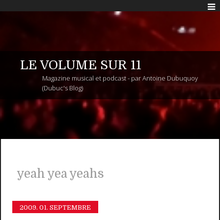
LE VOLUME SUR 11
Magazine musical et podcast - par Antoine Dubuquoy
(Dubuc's Blog)
yeah yea yeahs
2009.
01. SEPTEMBRE