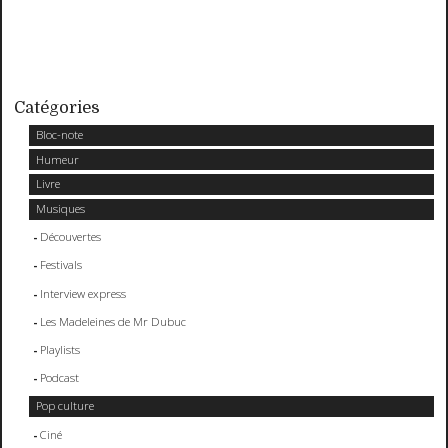
Catégories
Bloc-note
Humeur
Livre
Musiques
Découvertes
Festivals
Interview express
Les Madeleines de Mr Dubuc
Playlists
Podcast
Pop culture
Ciné