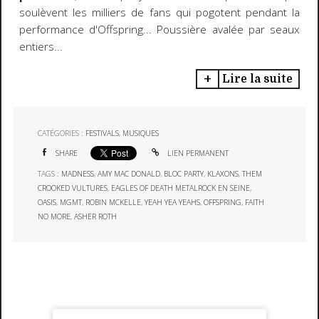
soulèvent les milliers de fans qui pogotent pendant la
performance d'Offspring... Poussière avalée par seaux
entiers...
Lire la suite
CATÉGORIES :
FESTIVALS
,
MUSIQUES
SHARE
LIEN PERMANENT
TAGS :
MADNESS
,
AMY MAC DONALD
,
BLOC PARTY
,
KLAXONS
,
THEM
CROOKED VULTURES
,
EAGLES OF DEATH METALROCK EN SEINE
,
OASIS
,
MGMT
,
ROBIN MCKELLE
,
YEAH YEA YEAHS
,
OFFSPRING
,
FAITH
NO MORE
,
ASHER ROTH