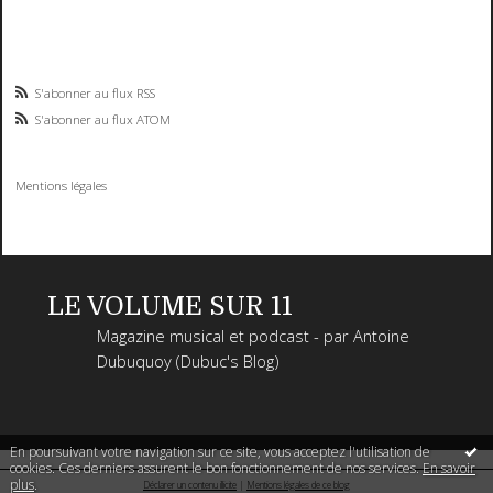
S'abonner au flux RSS
S'abonner au flux ATOM
Mentions légales
LE VOLUME SUR 11
Magazine musical et podcast - par Antoine
Dubuquoy (Dubuc's Blog)
En poursuivant votre navigation sur ce site, vous acceptez l'utilisation de
cookies. Ces derniers assurent le bon fonctionnement de nos services.
En savoir
plus
.
Déclarer un contenu illicite
|
Mentions légales de ce blog