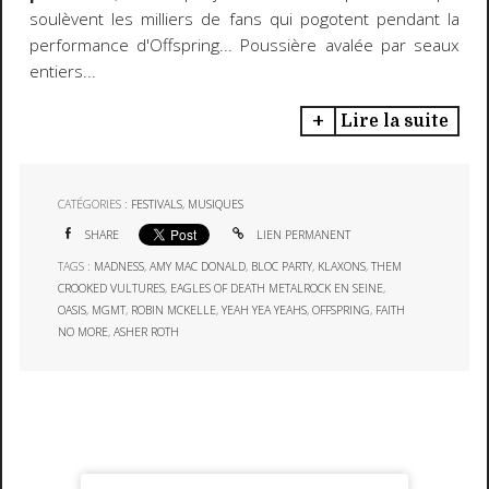
soulèvent les milliers de fans qui pogotent pendant la
performance d'Offspring... Poussière avalée par seaux
entiers...
Lire la suite
CATÉGORIES :
FESTIVALS
,
MUSIQUES
SHARE
LIEN PERMANENT
TAGS :
MADNESS
,
AMY MAC DONALD
,
BLOC PARTY
,
KLAXONS
,
THEM
CROOKED VULTURES
,
EAGLES OF DEATH METALROCK EN SEINE
,
OASIS
,
MGMT
,
ROBIN MCKELLE
,
YEAH YEA YEAHS
,
OFFSPRING
,
FAITH
NO MORE
,
ASHER ROTH