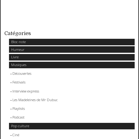
Catégories
Bloc-note
Humeur
Livre
Musiques
Découvertes
Festivals
Interview express
Les Madeleines de Mr Dubuc
Playlists
Podcast
Pop culture
Ciné