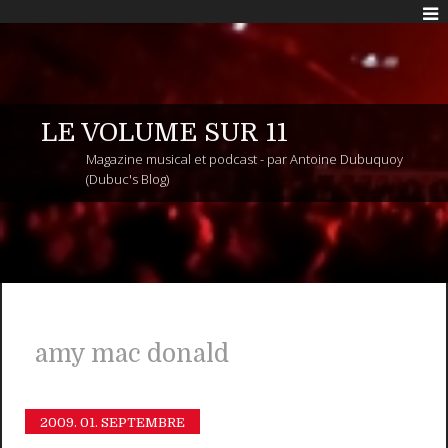
LE VOLUME SUR 11
Magazine musical et podcast - par Antoine Dubuquoy
(Dubuc's Blog)
amy mac donald
2009.
01. SEPTEMBRE