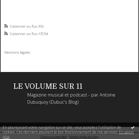
S'abonner au flux RSS
S'abonner au flux ATOM
Mentions légales
LE VOLUME SUR 11
Magazine musical et podcast - par Antoine
Dubuquoy (Dubuc's Blog)
En poursuivant votre navigation sur ce site, vous acceptez l'utilisation de
cookies. Ces derniers assurent le bon fonctionnement de nos services.
En savoir
plus
.
Déclarer un contenu illicite
|
Mentions légales de ce blog