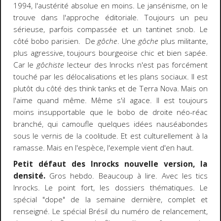
1994, l'austérité absolue en moins. Le jansénisme, on le
trouve dans l'approche éditoriale. Toujours un peu
sérieuse, parfois compassée et un tantinet snob. Le
côté bobo parisien. De
gôche
. Une
gôche
plus militante,
plus agressive, toujours bourgeoise chic et bien sapée.
Car le
gôchiste
lecteur des Inrocks n'est pas forcément
touché par les délocalisations et les plans sociaux. Il est
plutôt du côté des think tanks et de Terra Nova. Mais on
l'aime quand même. Même s'il agace. Il est toujours
moins insupportable que le bobo de droite néo-réac
branché, qui camoufle quelques idées nauséabondes
sous le vernis de la coolitude. Et est culturellement à la
ramasse. Mais en l'espèce, l'exemple vient d'en haut.
Petit défaut des Inrocks nouvelle version, la
densité.
Gros hebdo. Beaucoup à lire. Avec les tics
Inrocks. Le point fort, les dossiers thématiques. Le
spécial "dope" de la semaine dernière, complet et
renseigné. Le spécial Brésil du numéro de relancement,