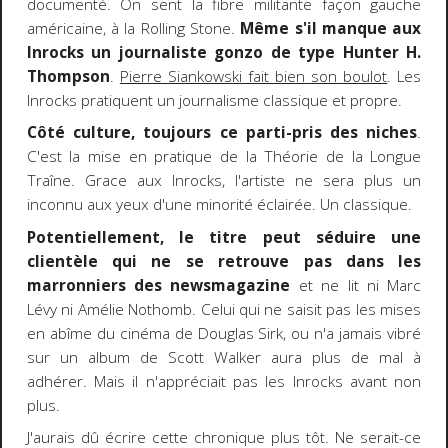
documenté. On sent la fibre militante façon gauche
américaine, à la Rolling Stone.
Même s'il manque aux
Inrocks un journaliste gonzo de type Hunter H.
Thompson
.
Pierre Siankowski fait bien son boulot
. Les
Inrocks pratiquent un journalisme classique et propre.
Côté culture, toujours ce parti-pris des niches
.
C'est la mise en pratique de la Théorie de la Longue
Traîne. Grace aux Inrocks, l'artiste ne sera plus un
inconnu aux yeux d'une minorité éclairée. Un classique.
Potentiellement, le titre peut séduire une
clientèle qui ne se retrouve pas dans les
marronniers des newsmagazine
et ne lit ni Marc
Lévy ni Amélie Nothomb. Celui qui ne saisit pas les mises
en abîme du cinéma de Douglas Sirk, ou n'a jamais vibré
sur un album de Scott Walker aura plus de mal à
adhérer. Mais il n'appréciait pas les Inrocks avant non
plus.
J'aurais dû écrire cette chronique plus tôt. Ne serait-ce