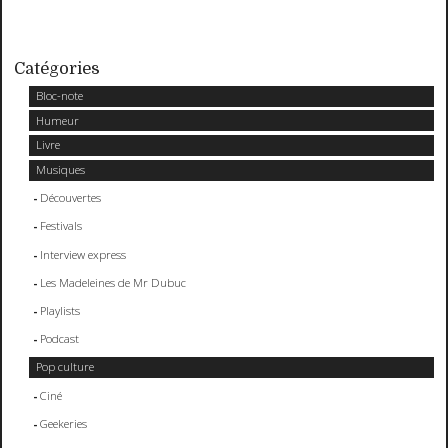
Catégories
Bloc-note
Humeur
Livre
Musiques
Découvertes
Festivals
Interview express
Les Madeleines de Mr Dubuc
Playlists
Podcast
Pop culture
Ciné
Geekeries