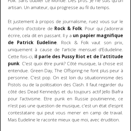
Folk. Sans oublier Le Monde. Des pros. Je ne suis qu'un
artisan. Un amateur, qui progresse au fil du temps.
Et justement à propos de journalisme, ruez vous sur le
numéro d'octobre de
Rock & Folk
. Pour qui j'adorerai
écrire, cela dit en passant. Il y a
un papier magnifique
de Patrick Eudeline
. Rock & Folk vaut son prix,
uniquement à cause de l'article mensuel d'Edudeline.
Cette fois-ci,
il parle des Pussy Riot
et de l'attitude
punk
. C'est quoi être punk? Côté musique, la chose est
entendue. Green Day, The Offspring ne font plus peur à
personne. C'est pop. On est loin du situationnisme des
Pistols ou de la politisation des Clash. Il faut regarder du
côté des Dead Kennedys et du toujours actif Jello Biafra
pour l'activisme. Etre punk en Russie poutinienne, ce
n'est pas une question de musique, c'est un état d'esprit
contestataire qui peut vous mener en camp de travail.
Mais Eudeline le raconte mieux que moi, avec érudition.