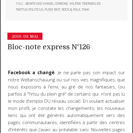
TAGS :
BEWITCHED HANDS
,
CERRONE
,
VALÉRIE TRIERWEILER
,
TWITTUS POLITICUS
,
PUSSY RIOT
,
ROCK & FOLK
,
TANK
2010.
03. MAI
Bloc-note express N°126
Facebook a changé
. Je ne parle pas son impact sur
notre Weltanschauung ou sur nos vies magnifiques, que
nous exposons à l'envi, au gré de nos fantaisies, (ou
parfois à "l'insu du plein gré" de certains qui n'ont pas lu
le mode d'emploi DU réseau social). En voulant actualiser
mon profil, je constate les changements, les nouveaux
liens qui ont été générés automatiquement vers des
pages communautaires, identifiées à partir des centres
d'intérêts que j'avais au préalable saisi. Nouvelles pages