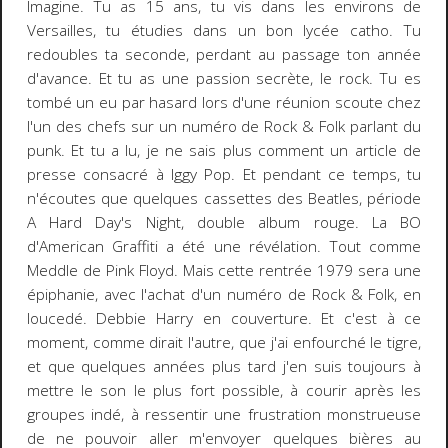
Imagine. Tu as 15 ans, tu vis dans les environs de
Versailles, tu étudies dans un bon lycée catho. Tu
redoubles ta seconde, perdant au passage ton année
d'avance. Et tu as une passion secrète, le rock. Tu es
tombé un eu par hasard lors d'une réunion scoute chez
l'un des chefs sur un numéro de Rock & Folk parlant du
punk. Et tu a lu, je ne sais plus comment un article de
presse consacré à Iggy Pop. Et pendant ce temps, tu
n'écoutes que quelques cassettes des Beatles, période
A Hard Day's Night, double album rouge. La BO
d'American Graffiti a été une révélation. Tout comme
Meddle de Pink Floyd. Mais cette rentrée 1979 sera une
épiphanie, avec l'achat d'un numéro de Rock & Folk, en
loucedé. Debbie Harry en couverture. Et c'est à ce
moment, comme dirait l'autre, que j'ai enfourché le tigre,
et que quelques années plus tard j'en suis toujours à
mettre le son le plus fort possible, à courir après les
groupes indé, à ressentir une frustration monstrueuse
de ne pouvoir aller m'envoyer quelques bières au