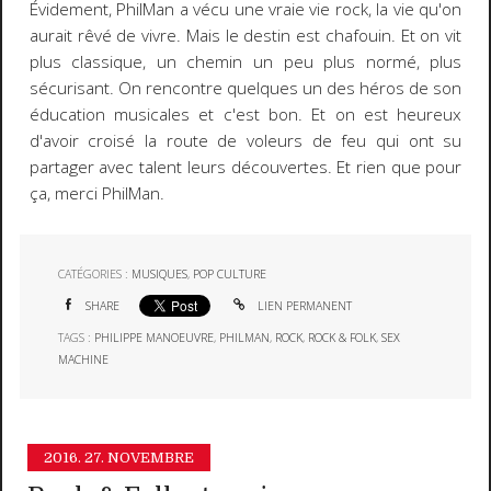
Évidement, PhilMan a vécu une vraie vie rock, la vie qu'on
aurait rêvé de vivre. Mais le destin est chafouin. Et on vit
plus classique, un chemin un peu plus normé, plus
sécurisant. On rencontre quelques un des héros de son
éducation musicales et c'est bon. Et on est heureux
d'avoir croisé la route de voleurs de feu qui ont su
partager avec talent leurs découvertes. Et rien que pour
ça, merci PhilMan.
CATÉGORIES :
MUSIQUES
,
POP CULTURE
SHARE
LIEN PERMANENT
TAGS :
PHILIPPE MANOEUVRE
,
PHILMAN
,
ROCK
,
ROCK & FOLK
,
SEX
MACHINE
2016.
27. NOVEMBRE