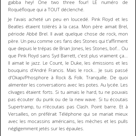
gabba hey! One two three four! LE numéro de
Roquéfloque qui a TOUT déclenché.
Je l'avais acheté un peu en loucedé. Pink Floyd et les
Beatles étaient tolérés à la casa. Mon père aimait Brel,
période Abbé Brel. Il avait quelque chose de rock, mon
père. Un peu comme ces fans des Stones qui t'affirment
que depuis le trépas de Brian Jones, les Stones, bof... Ou
que Pink Floyd sans Syd Barrett, c'est plus vraiment ça...
Il aimait le jazz. Le Count, le Duke, les émissions et les
bouquins d'André Francis. Mais le rock... Je suis passé
d'Okapi/Phosphore à Rock & Folk. Tranquille. De quoi
alimenter les conversations avec les potes. Au lycée. Les
clivages étaient forts. Si tu aimais le hard, tu ne pouvais
pas écouter du punk ou de la new wave. Si tu écoutais
Supertramp, tu n'écoutais pas Clash. Point barre. Et à
Versailles, on préférait Téléphone qui se mariait mieux
avec les mocassins américains, les mèches et les pulls
négligemment jetés sur les épaules.