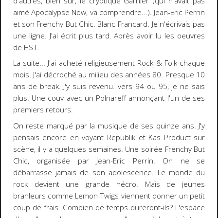
d'autres, bien sûr, le cryptique Garnier (qui n'avait pas
aimé Apocalypse Now, va comprendre...). Jean-Eric Perrin
et son Frenchy But Chic. Blanc-Francard. Je n'écrivais pas
une ligne. J'ai écrit plus tard. Après avoir lu les oeuvres
de HST.
La suite... J'ai acheté religieusement Rock & Folk chaque
mois. J'ai décroché au milieu des années 80. Presque 10
ans de break. J'y suis revenu. vers 94 ou 95, je ne sais
plus. Une couv avec un Polnareff annonçant l'un de ses
premiers retours.
On reste marqué par la musique de ses quinze ans. J'y
pensais encore en voyant Republik et Kas Product sur
scène, il y a quelques semaines. Une soirée Frenchy But
Chic, organisée par Jean-Eric Perrin. On ne se
débarrasse jamais de son adolescence. Le monde du
rock devient une grande nécro. Mais de jeunes
branleurs comme Lemon Twigs viennent donner un petit
coup de frais. Combien de temps dureront-ils? L'espace