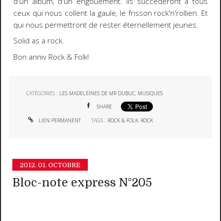
d'un album, d'un engouement. Ils succèderont à tous
ceux qui nous collent la gaule, le frisson rock'n'rollien. Et
qui nous permettront de rester éternellement jeunes.
Solid as a rock.
Bon anniv Rock & Folk!
CATÉGORIES :
LES MADELEINES DE MR DUBUC
,
MUSIQUES
SHARE
LIEN PERMANENT
TAGS :
ROCK & FOLK
,
ROCK
2012.
01. OCTOBRE
Bloc-note express N°205