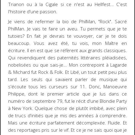
Trianon ou à la Cigale si ce n'est au Hellfest... C'est
l'histoire d'une passion.
Je viens de refermer la bio de PhilMan, "Rock". Sacré
PhilMan. Je vais te faire un aveu. Tu permets que je te
tutoies? En fait je devrais te vouvoyer, car je te dois
beaucoup. Vous avez été, tu vois, mon Maître en
écriture. Il en est que se réfèrent aux grands classiques.
Qui revendiquent des paternités littéraires pléïadisées,
nobelisées ou que sais-je... Mon contrepoint à Lagarde
& Michard fut Rock & Folk. Et Libé, un tout petit peu plus
tard. Les seuls qui savaient parler de musique qui
s'écoute tous les curseurs sur 11. Donc, Manoeuvre
Philippe, dont le premier article que je lus dans ce
numéro de septembre 79, fut le récit d'une Blondie Party
à New York. Quelque chose de plutôt imbibé, avec plein
de trucs d'initiés que je mis des années à comprendre.
Mais une écriture parfaitement décomplexée. Fluide. Et
des reportages pris sur le vif. Et ce je ne sais quoi que je