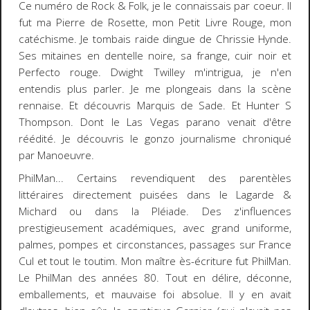
Ce numéro de Rock & Folk, je le connaissais par coeur. Il
fut ma Pierre de Rosette, mon Petit Livre Rouge, mon
catéchisme. Je tombais raide dingue de Chrissie Hynde.
Ses mitaines en dentelle noire, sa frange, cuir noir et
Perfecto rouge. Dwight Twilley m'intrigua, je n'en
entendis plus parler. Je me plongeais dans la scène
rennaise. Et découvris Marquis de Sade. Et Hunter S
Thompson. Dont le Las Vegas parano venait d'être
réédité. Je découvris le gonzo journalisme chroniqué
par Manoeuvre.
PhilMan... Certains revendiquent des parentèles
littéraires directement puisées dans le Lagarde &
Michard ou dans la Pléiade. Des z'influences
prestigieusement académiques, avec grand uniforme,
palmes, pompes et circonstances, passages sur France
Cul et tout le toutim. Mon maître ès-écriture fut PhilMan.
Le PhilMan des années 80. Tout en délire, déconne,
emballements, et mauvaise foi absolue. Il y en avait