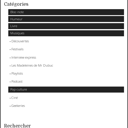
Catégories
Bloc-note
Humeur
Livre
Musiques
Découvertes
Festivals
Interview express
Les Madeleines de Mr Dubuc
Playlists
Podcast
Pop culture
Ciné
Geekeries
Rechercher