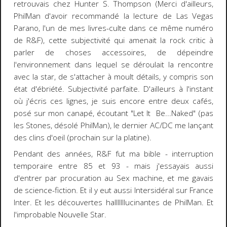
retrouvais chez Hunter S. Thompson (Merci d'ailleurs,
PhilMan d'avoir recommandé la lecture de Las Vegas
Parano, l'un de mes livres-culte dans ce même numéro
de R&F), cette subjectivité qui amenait la rock critic à
parler de choses accessoires, de dépeindre
l'environnement dans lequel se déroulait la rencontre
avec la star, de s'attacher à moult détails, y compris son
état d'ébriété. Subjectivité parfaite. D'ailleurs à l'instant
où j'écris ces lignes, je suis encore entre deux cafés,
posé sur mon canapé, écoutant "Let It Be...Naked" (pas
les Stones, désolé PhilMan), le dernier AC/DC me lançant
des clins d'oeil (prochain sur la platine).
Pendant des années, R&F fut ma bible - interruption
temporaire entre 85 et 93 - mais j'essayais aussi
d'entrer par procuration au Sex machine, et me gavais
de science-fiction. Et il y eut aussi Intersidéral sur France
Inter. Et les découvertes halllllllucinantes de PhilMan. Et
l'improbable Nouvelle Star.