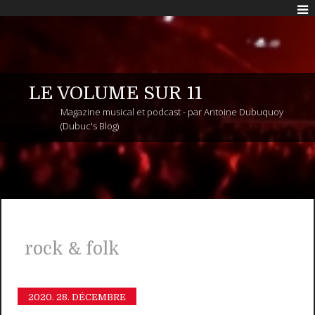
LE VOLUME SUR 11
Magazine musical et podcast - par Antoine Dubuquoy
(Dubuc's Blog)
rock & folk
2020.
28. DÉCEMBRE