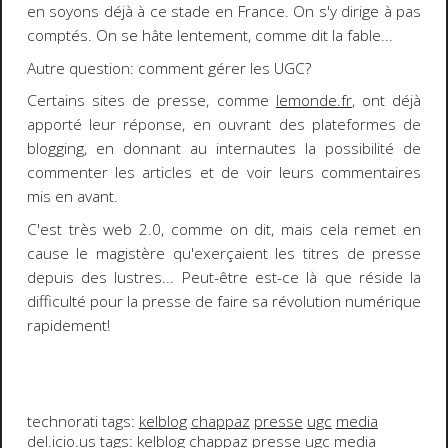
en soyons déjà à ce stade en France. On s'y dirige à pas
comptés. On se hâte lentement, comme dit la fable...
Autre question: comment gérer les
UGC
?
Certains sites de presse, comme
lemonde.fr
, ont déjà
apporté leur réponse, en ouvrant des plateformes de
blogging, en donnant au internautes la possibilité de
commenter les articles et de voir leurs commentaires
mis en avant.
C'est très
web 2.0
, comme on dit, mais cela remet en
cause le
magistère
qu'exerçaient les titres de presse
depuis des lustres... Peut-être est-ce là que réside la
difficulté pour la presse de faire sa révolution numérique
rapidement!
technorati tags:
kelblog
chappaz
presse
ugc
media
del.icio.us tags:
kelblog
chappaz
presse
ugc
media