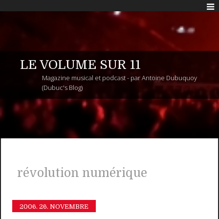
LE VOLUME SUR 11
Magazine musical et podcast - par Antoine Dubuquoy
(Dubuc's Blog)
révolution numérique
2006.
26. NOVEMBRE