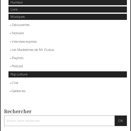
Humeur
Livre
Musiques
Découvertes
Festivals
Interview express
Les Madeleines de Mr Dubuc
Playlists
Podcast
Pop culture
Ciné
Geekeries
Rechercher