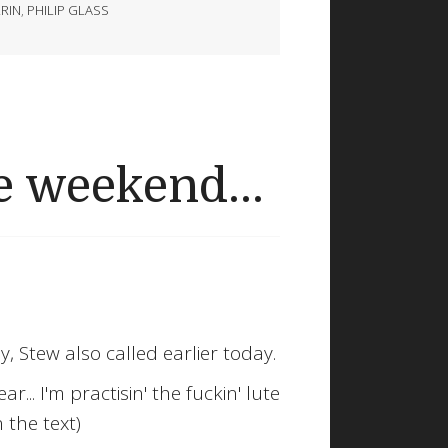
RIN
,
PHILIP GLASS
 weekend...
 Stew also called earlier today.
... I'm practisin' the fuckin' lute
n the text
)