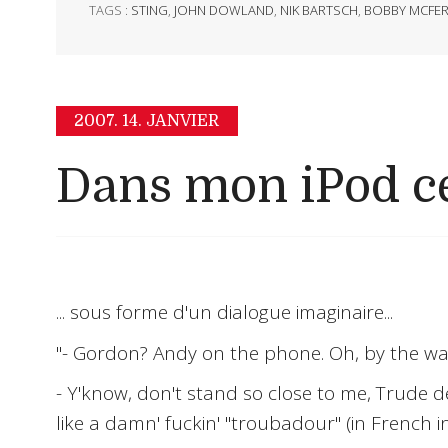
TAGS :
STING
,
JOHN DOWLAND
,
NIK BARTSCH
,
BOBBY MCFER
2007.
14. JANVIER
Dans mon iPod ce
... sous forme d'un dialogue imaginaire...
"- Gordon? Andy on the phone. Oh, by the way,
- Y'know, don't stand so close to me, Trude dear
like a damn' fuckin' "troubadour" (
in French i