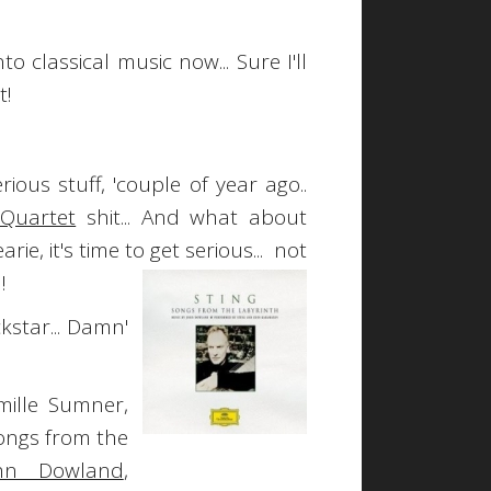
.
nto classical music now... Sure I'll
t!
erious stuff, 'couple of year ago..
Quartet
shit... And what about
rie, it's time to get serious... not
!
kstar... Damn'
ille Sumner,
ongs from the
hn Dowland
,