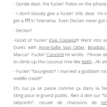
- Gordie dear, the fuckin' Police on the phone
- I don't bloody give a fuckin' shit, dear. I'm i
get a
ffff
in Telerama. Even Declan never got i
- Declan?
-Good ol' fuckin'
Elvis Costello
!!! Went into s
Duets with
Anne-Sofie Von Otter
,
Brodsky 
Macca? Fuckin'
Concerti
he wrote... Y'know dea
to climb up the coconut tree like
Keith
... Ah ah
- Fuckin' "bourgeois"! I married a goddam roc
midlife crisis!!!"
Eh, oui ça se passe comme ça dans la fam
Sting
pour le grand public... Rien à dire sur "
S
labyrinth
", recueil de chansons de
Jo