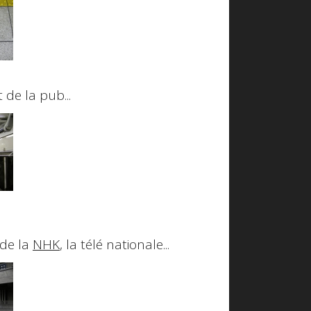
 de la pub...
 de la
NHK
, la télé nationale...