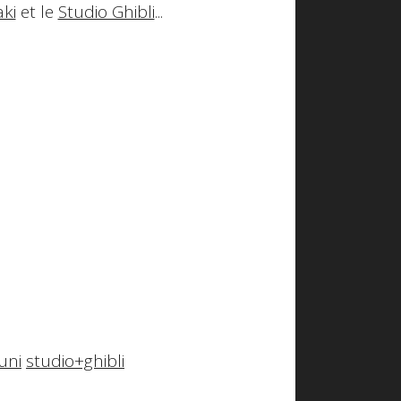
ki
et le
Studio Ghibli
...
uni
studio+ghibli