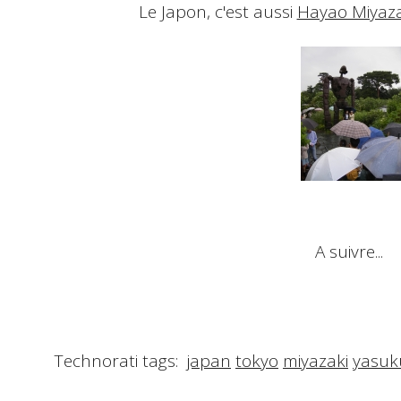
Le Japon, c'est aussi
Hayao Miyaza
A suivre...
Technorati tags:
japan
tokyo
miyazaki
yasuk