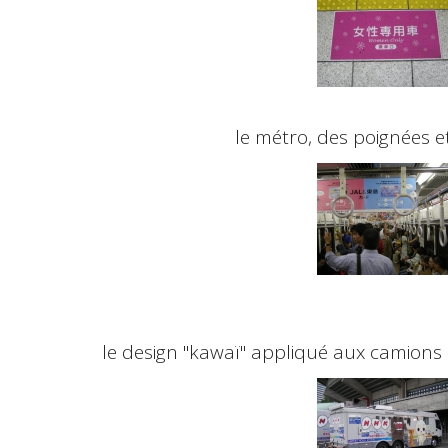
le métro, des poignées et
le design "
kawaï
" appliqué aux camions