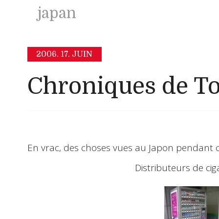
japan
2006.
17. JUIN
Chroniques de To
En vrac
, des choses vues au
Japon
pendant ce
Distributeurs de cig