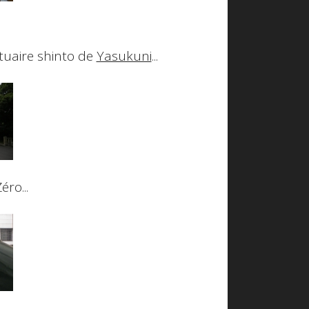
ctuaire shinto de
Yasukuni
...
ro...