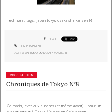
Technorati tags:
japan
tokyo
osaka
shinkansen
JR
SHARE
LIEN PERMANENT
TAGS :
JAPAN
,
TOKYO
,
OSAKA
,
SHINKANSEN
,
JR
2006.
14. JUIN
Chroniques de Tokyo N°8
Ce matin, lever aux aurores (et même avant)... pour un
aller et retour à
Osaka.
Voyage en
Shinkansen