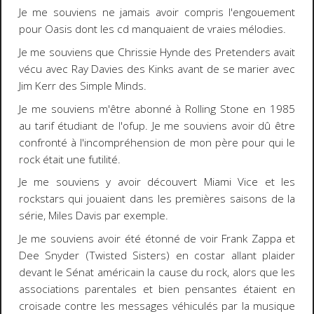
Je me souviens ne jamais avoir compris l'engouement
pour
Oasis
dont les cd manquaient de vraies mélodies.
Je me souviens que
Chrissie Hynde
des
Pretenders
avait
vécu avec
Ray Davies
des
Kinks
avant de se marier avec
Jim Kerr
des
Simple Minds
.
Je me souviens m'être abonné à
Rolling Stone
en 1985
au tarif étudiant de l'ofup. Je me souviens avoir dû être
confronté à l'incompréhension de mon père pour qui le
rock était une futilité.
Je me souviens y avoir découvert
Miami Vice
et les
rockstars qui jouaient dans les premières saisons de la
série,
Miles Davis
par exemple.
Je me souviens avoir été étonné de voir
Frank Zappa
et
Dee Snyder (Twisted Sisters)
en costar allant plaider
devant le Sénat américain la cause du rock, alors que les
associations parentales et bien pensantes étaient en
croisade contre les messages véhiculés par la musique