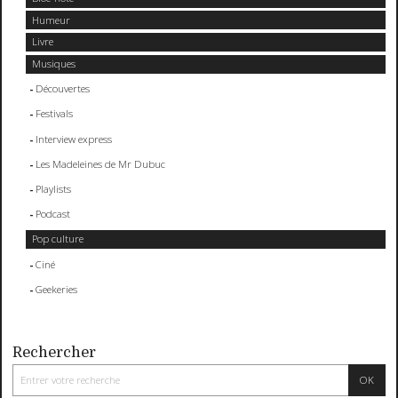
Humeur
Livre
Musiques
Découvertes
Festivals
Interview express
Les Madeleines de Mr Dubuc
Playlists
Podcast
Pop culture
Ciné
Geekeries
Rechercher