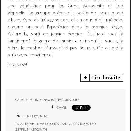
une vénération pour les Guns, Aerosmith et Led
Zeppelin. Le groupe prépare la sortie de son second
album. Avec du très gros son, et un sens de la mélodie,
comme on peut l'apprécier dans le premier single,
Asteroids, sorti en janvier dernier. Du hard rock "à
l'ancienne", le genre de musique qui sent la sueur, la
bière, le moshpit. Puissant et pas bourrin. On attend la
suite avec impatience!
Interview!!
Lire la suite
CATÉGORIES :
INTERVIEW EXPRESS
,
MUSIQUES
SHARE
LIEN PERMANENT
TAGS :
REDSHIFT
,
HARD ROCK
,
SLASH
,
GUNS'N'ROSES
,
LED
ZEPPELIN
,
AEROSMITH