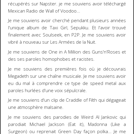
récupérés sur Napster. je me souviens avoir téléchargé
Mexican Radio de
Wall of Voodoo
...
Je me souviens avoir cherché pendant plusieurs années
l'unique album de
Taxi Girl
, Sepukku. Et l'avoir trouvé
finalement avec
Soulseek
, en P2P. Je me souviens avoir
vibré à nouveau sur Les Armées de la Nuit.
Je me souviens de One in A Million des
Guns'n'Roses
et
des ses paroles homophobes et racistes.
Je me souviens des premières fois où je découvrais
Megadeth
sur une chaîne musicale. Je me souviens avoir
eu du mal à comprendre ce type de speed metal aux
paroles hurlées d'une voix sépulcrale.
Je me souviens d'un clip de
Craddle of Filth
qui dégageait
une atmosphère malsaine.
Je me souviens des parodies de
Weird Al Jankovic
qui
parodiait
Michael Jackson
(Eat it),
Madonna
(Like a
Surgeon) ou reprenait
Green Day
façon polka... Je me