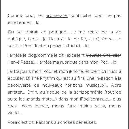
Comme quoi, les
promesses
sont faites pour ne pas
être tenues...
lol
On se croirait en politique... Je me retire de la vie
publique, tiens... Je file à à l'Ile de Ré, au Québec... Je
serai le Président du pouvoir d'achat...
lol
J'arrête le blog, comme le dit l'excellent
Maurice Chevalier
Hervé Resse
... J'arrête ma rubrique dans mon iPod...
lol
J'ai toujours mon
iPod
, et mon
iPhone
, et plein d'
iTrucs
à
écouter. Et
The Rhythm
qui est au final une invitation à la
découverte de nouveaux horizons musicaux... Alors
arrêter... Enfin, au risque de la schizophrénie (tout de
suite les grands mots...)
dans mon iPod
continue... plus
rock, moins dance, moins funk, moins salsa, moins
world...
Voila c'est dit. Passons au choses sérieuses.