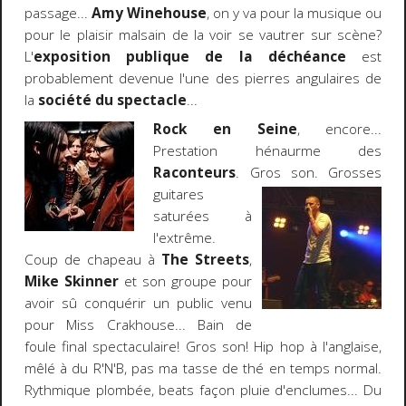
passage...
Amy Winehouse
, on y va pour la musique ou
pour le plaisir malsain de la voir se vautrer sur scène?
L'
exposition publique de la déchéance
est
probablement devenue l'une des pierres angulaires de
la
société du spectacle
...
Rock en Seine
, encore...
Prestation hénaurme des
Raconteurs
. Gros son. Grosses
guitares
saturées à
l'extrême.
Coup de chapeau à
The Streets
,
Mike Skinner
et son groupe pour
avoir sû conquérir un public venu
pour Miss Crakhouse... Bain de
foule final spectaculaire! Gros son! Hip hop à l'anglaise,
mêlé à du R'N'B, pas ma tasse de thé en temps normal.
Rythmique plombée, beats façon pluie d'enclumes... Du