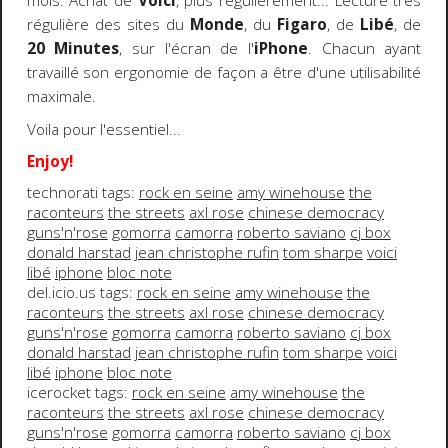
mois. Achat de
Voici
, plus régulièrement... Lecture très
régulière des sites du
Monde
, du
Figaro
, de
Libé
, de
20 Minutes
, sur l'écran de l'
iPhone
. Chacun ayant
travaillé son ergonomie de façon a être d'une utilisabilité
maximale.
Voila pour l'essentiel...
Enjoy!
technorati tags:
rock en seine
amy winehouse
the
raconteurs
the streets
axl rose
chinese democracy
guns'n'rose
gomorra
camorra
roberto saviano
cj box
donald harstad
jean christophe rufin
tom sharpe
voici
libé
iphone
bloc note
del.icio.us tags:
rock en seine
amy winehouse
the
raconteurs
the streets
axl rose
chinese democracy
guns'n'rose
gomorra
camorra
roberto saviano
cj box
donald harstad
jean christophe rufin
tom sharpe
voici
libé
iphone
bloc note
icerocket tags:
rock en seine
amy winehouse
the
raconteurs
the streets
axl rose
chinese democracy
guns'n'rose
gomorra
camorra
roberto saviano
cj box