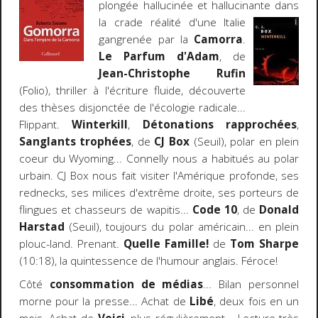
plongée hallucinée et hallucinante dans
la crade
réalité d'une Italie
gangrenée par la
Camorra
.
Le Parfum d'Adam
, de
Jean-Christophe Rufin
(Folio), thriller à l'écriture fluide, découverte
des thèses disjonctée de l'écologie radicale...
Flippant.
Winterkill
,
Détonations rapprochées
,
Sanglants trophées
, de
CJ Box
(Seuil), polar en plein
coeur du Wyoming... Connelly nous a habitués au polar
urbain. CJ Box nous fait visiter l'Amérique profonde, ses
rednecks, ses milices d'extrême droite, ses porteurs de
flingues et chasseurs de wapitis...
Code 10
, de
Donald
Harstad
(Seuil), toujours du polar américain... en plein
plouc-land. Prenant.
Quelle Famille!
de
Tom Sharpe
(10:18), la quintessence de l'humour anglais. Féroce!
Côté
consommation de médias
... Bilan personnel
morne pour la presse... Achat de
Libé
, deux fois en un