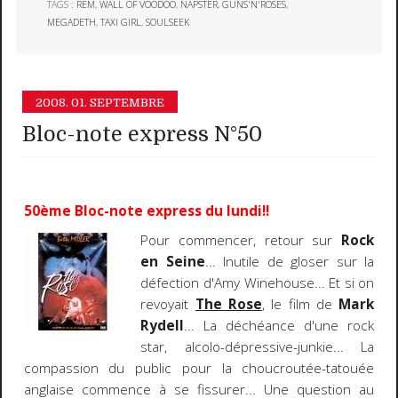
TAGS :
REM
,
WALL OF VOODOO
,
NAPSTER
,
GUNS'N'ROSES
,
MEGADETH
,
TAXI GIRL
,
SOULSEEK
2008.
01. SEPTEMBRE
Bloc-note express N°50
50ème Bloc-note express du lundi!!
Pour commencer, retour sur
Rock
en Seine
... Inutile de gloser sur la
défection d'Amy Winehouse... Et si on
revoyait
The Rose
, le film de
Mark
Rydell
... La déchéance d'une rock
star, alcolo-dépressive-junkie... La
compassion du public pour la choucroutée-tatouée
anglaise commence à se fissurer... Une question au