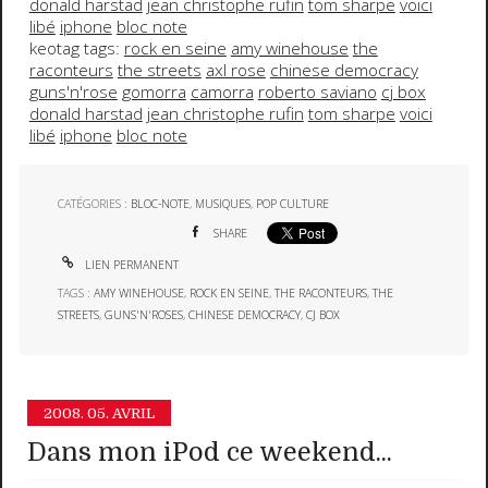
donald harstad
jean christophe rufin
tom sharpe
voici
libé
iphone
bloc note
keotag tags:
rock en seine
amy winehouse
the
raconteurs
the streets
axl rose
chinese democracy
guns'n'rose
gomorra
camorra
roberto saviano
cj box
donald harstad
jean christophe rufin
tom sharpe
voici
libé
iphone
bloc note
CATÉGORIES :
BLOC-NOTE
,
MUSIQUES
,
POP CULTURE
SHARE
LIEN PERMANENT
TAGS :
AMY WINEHOUSE
,
ROCK EN SEINE
,
THE RACONTEURS
,
THE
STREETS
,
GUNS'N'ROSES
,
CHINESE DEMOCRACY
,
CJ BOX
2008.
05. AVRIL
Dans mon iPod ce weekend...