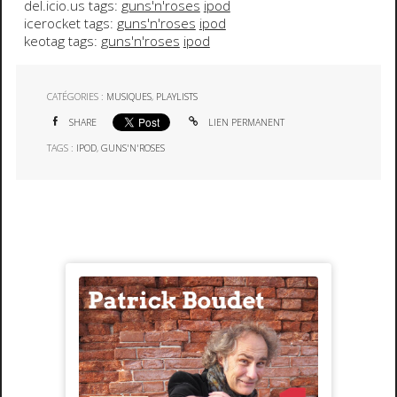
del.icio.us tags:
guns'n'roses
ipod
icerocket tags:
guns'n'roses
ipod
keotag tags:
guns'n'roses
ipod
CATÉGORIES :
MUSIQUES
,
PLAYLISTS
SHARE
LIEN PERMANENT
TAGS :
IPOD
,
GUNS'N'ROSES