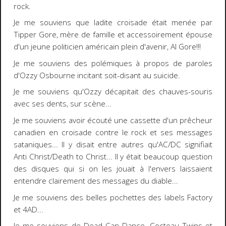
rock.
Je me souviens que ladite croisade était menée par
Tipper Gore
, mère de famille et accessoirement épouse
d'un jeune politicien américain plein d'avenir,
Al Gore
!!!
Je me souviens des polémiques à propos de paroles
d'
Ozzy Osbourne
incitant soit-disant au suicide.
Je me souviens qu'Ozzy décapitait des chauves-souris
avec ses dents, sur scène...
Je me souviens avoir écouté une cassette d'un prêcheur
canadien en croisade contre le rock et ses messages
sataniques... Il y disait entre autres qu'
AC/DC
signifiait
Anti Christ/Death to Christ... Il y était beaucoup question
des disques qui si on les jouait à l'envers laissaient
entendre clairement des messages du diable...
Je me souviens des belles pochettes des labels
Factory
et
4AD
...
Je me souviens de
Dead Can Dance
,
Cocteau Twins
et