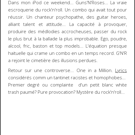
Dans mon iPod ce weekend...
Guns'N'Roses
...
La vraie
escroquerie
du rock'n'roll. Un combo qui avait tout pour
réussir. Un chanteur psychopathe, des guitar heroes,
alliant talent et attitude... La capacité à provoquer,
produire des médlodies accrocheuses, passer du rock
le plus brut à la ballade la plus improbable. Ego, poudre,
alcool, fric, baston et top models... L'équation presque
haituelle qui crame un combo en un temps record. G'N'R
a rejoint le cimetière des illusions perdues.
Retour sur une controverse...
One in a Million
.
Lyrics
considérés comm un tantinet racistes et homophobes...
Premier degré ou complainte d'un petit blanc white
trash paumé? Pure provocation? Mystère du rock'n'roll...