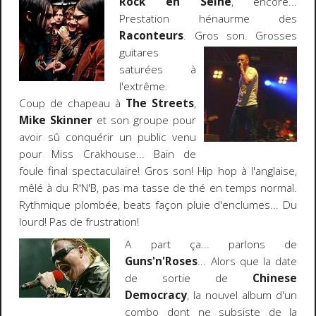
Rock en Seine
, encore...
Prestation hénaurme des
Raconteurs
. Gros son. Grosses
guitares
saturées à
l'extrême.
Coup de chapeau à
The Streets
,
Mike Skinner
et son groupe pour
avoir sû conquérir un public venu
pour Miss Crakhouse... Bain de
foule final spectaculaire! Gros son! Hip hop à l'anglaise,
mêlé à du R'N'B, pas ma tasse de thé en temps normal.
Rythmique plombée, beats façon pluie d'enclumes... Du
lourd! Pas de frustration!
A part ça... parlons de
Guns'n'Roses
... Alors que la date
de sortie de
Chinese
Democracy
, la nouvel album d'un
combo dont ne subsiste de la