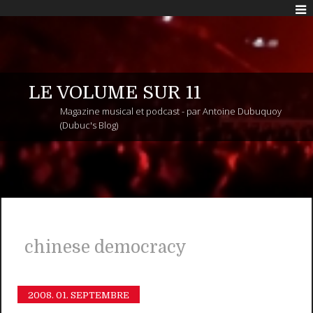
LE VOLUME SUR 11
Magazine musical et podcast - par Antoine Dubuquoy
(Dubuc's Blog)
chinese democracy
2008.
01. SEPTEMBRE