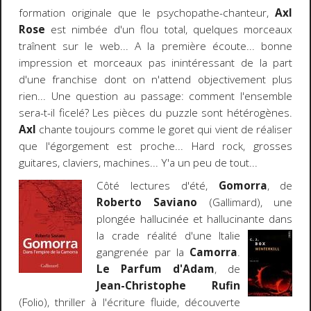
formation originale que le psychopathe-chanteur,
Axl
Rose
est nimbée d'un flou total, quelques morceaux
traînent sur le web... A la première écoute... bonne
impression et morceaux pas inintéressant de la part
d'une franchise dont on n'attend objectivement plus
rien... Une question au passage: comment l'ensemble
sera-t-il ficelé? Les pièces du puzzle sont hétérogènes.
Axl
chante toujours comme le goret qui vient de réaliser
que l'égorgement est proche... Hard rock, grosses
guitares, claviers, machines... Y'a un peu de tout...
Côté lectures d'été,
Gomorra
, de
Roberto Saviano
(Gallimard), une
plongée hallucinée et hallucinante dans
la crade
réalité d'une Italie
gangrenée par la
Camorra
.
Le Parfum d'Adam
, de
Jean-Christophe Rufin
(Folio), thriller à l'écriture fluide, découverte