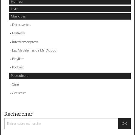
Humeur
Livre
Musiques
Découvertes
Festivals
Interview express
Les Madeleines de Mr Dubuc
Playlists
Podcast
Pop culture
Ciné
Geekeries
Rechercher