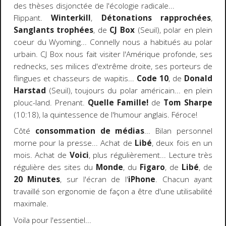
des thèses disjonctée de l'écologie radicale...
Flippant.
Winterkill
,
Détonations rapprochées
,
Sanglants trophées
, de
CJ Box
(Seuil), polar en plein
coeur du Wyoming... Connelly nous a habitués au polar
urbain. CJ Box nous fait visiter l'Amérique profonde, ses
rednecks, ses milices d'extrême droite, ses porteurs de
flingues et chasseurs de wapitis...
Code 10
, de
Donald
Harstad
(Seuil), toujours du polar américain... en plein
plouc-land. Prenant.
Quelle Famille!
de
Tom Sharpe
(10:18), la quintessence de l'humour anglais. Féroce!
Côté
consommation de médias
... Bilan personnel
morne pour la presse... Achat de
Libé
, deux fois en un
mois. Achat de
Voici
, plus régulièrement... Lecture très
régulière des sites du
Monde
, du
Figaro
, de
Libé
, de
20 Minutes
, sur l'écran de l'
iPhone
. Chacun ayant
travaillé son ergonomie de façon a être d'une utilisabilité
maximale.
Voila pour l'essentiel...