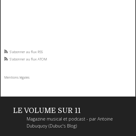
S'abonner au flux RSS
S'abonner au flux ATOM
Mentions légales
LE VOLUME SUR 11
Magazine musical et podcast - par Antoine
Dubuquoy (Dubuc's Blog)