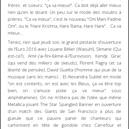
frères et soeurs: "ça va mieux!". Ca doit déjà aller mieux
rien qu'en le disant. Un peu sur le mode des moulins à
prières. "Ca va mieux", c'est le nouveau "Om Mani Padme
Om", ou le "Hare Krishna, Hare Rama, Hare Hare"... Ca va
mieux...
Tenez, rien que jeudi soir, le grand pestacle d'ouverture
de l'Euro 2016 avec Louane Bélier (Waouh!), Slimane (Qui
est-ce?), Amir-j'ai-fini-6ème-à-l'Eurovision, Kendji Girac
(qui vend des milliers de skeuds), Florent Pagny (et sa
liberté de pensée), David Guetta (l'homme qui joue de la
musique sans les mains)... Et Alexandra Sublet en mode
"on est contents, on est avec les Bleus, ça va être top
bien, on s'amuse piske ça va mieux" sous
amphétamines. On ne m'ôtera pas de l'idée que même
Metallica jouant The Star Spangled Banner en ouverture
d'un match des Giants de San Francisco a plus de
gueule que ce pauvre panel de chanteurs qui
cartonnent en tête de gondole chez Carrefour et