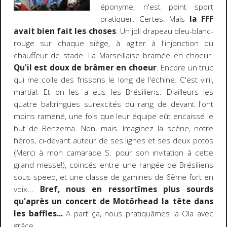
éponyme, n'est point sport
pratiquer. Certes. Mais
la FFF
avait bien fait les choses
. Un joli drapeau bleu-blanc-
rouge sur chaque siège, à agiter à l'injonction du
chauffeur de stade. La Marseillaise bramée en choeur.
Qu'il est doux de brâmer en choeur
. Encore un truc
qui me colle des frissons le long de l'échine. C'est viril,
martial. Et on les a eus les Brésiliens. D'ailleurs les
quatre baltringues surexcités du rang de devant l'ont
moins ramené, une fois que leur équipe eût encaissé le
but de Benzema. Non, mais. Imaginez la scène, notre
héros, ci-devant auteur de ses lignes et ses deux potos
(Merci à mon camarade S. pour son invitation à cette
grand messe!), coincés entre une rangée de Brésiliens
sous speed, et une classe de gamines de 6ème fort en
voix...
Bref, nous en ressortîmes plus sourds
qu'après un concert de Motörhead la tête dans
les baffles...
A part ça, nous pratiquâmes la Ola avec
grâce.