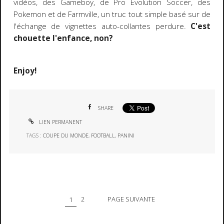
vidéos, des Gameboy, de Pro Evolution Soccer, des
Pokemon et de Farmville, un truc tout simple basé sur de
l'échange de vignettes auto-collantes perdure.
C'est
chouette l'enfance, non?
Enjoy!
SHARE
LIEN PERMANENT
TAGS :
COUPE DU MONDE
,
FOOTBALL
,
PANINI
1
2
PAGE SUIVANTE