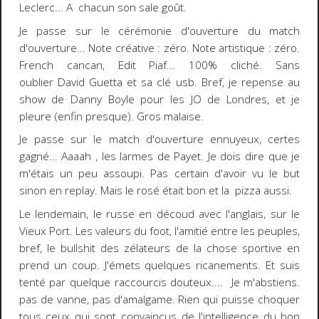
Leclerc... A chacun son sale goût.
Je passe sur le cérémonie d'ouverture du match
d'ouverture... Note créative : zéro. Note artistique : zéro.
French cancan, Edit Piaf... 100% cliché. Sans
oublier David Guetta et sa clé usb. Bref, je repense au
show de Danny Boyle pour les JO de Londres, et je
pleure (enfin presque). Gros malaise.
Je passe sur le match d'ouverture ennuyeux, certes
gagné... Aaaah , les larmes de Payet. Je dois dire que je
m'étais un peu assoupi. Pas certain d'avoir vu le but
sinon en replay. Mais le rosé était bon et la pizza aussi.
Le lendemain, le russe en découd avec l'anglais, sur le
Vieux Port. Les valeurs du foot, l'amitié entre les peuples,
bref, le bullshit des zélateurs de la chose sportive en
prend un coup. J'émets quelques ricanements. Et suis
tenté par quelque raccourcis douteux.... Je m'abstiens.
pas de vanne, pas d'amalgame. Rien qui puisse choquer
tous ceux qui sont convaincus de l'intelligence du bon