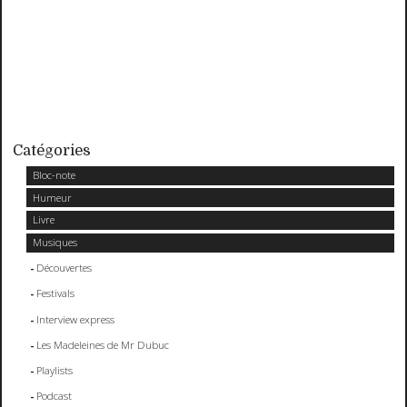
Catégories
Bloc-note
Humeur
Livre
Musiques
Découvertes
Festivals
Interview express
Les Madeleines de Mr Dubuc
Playlists
Podcast