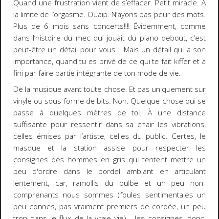
Quand une frustration vient de s’effacer. Petit miracle. À
la limite de l’orgasme. Ouaip. N’ayons pas peur des mots.
Plus de 6 mois sans concerts!!!! Évidemment, comme
dans l’histoire du mec qui jouait du piano debout, c’est
peut-être un détail pour vous... Mais un détail qui a son
importance, quand tu es privé de ce qui te fait kiffer et a
fini par faire partie intégrante de ton mode de vie.
De la musique avant toute chose. Et pas uniquement sur
vinyle ou sous forme de bits. Non. Quelque chose qui se
passe à quelques mètres de toi. À une distance
suffisante pour ressentir dans sa chair les vibrations,
celles émises par l’artiste, celles du public. Certes, le
masque et la station assise pour respecter les
consignes des hommes en gris qui tentent mettre un
peu d'ordre dans le bordel ambiant en articulant
lentement, car, ramollis du bulbe et un peu non-
comprenants nous sommes (foules sentimentales un
peu connes, pas vraiment premiers de cordée, un peu
trop dans le flux de la vraie vie)... les consignes, donc,