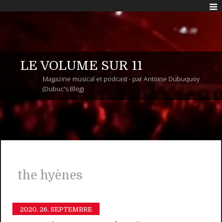
LE VOLUME SUR 11
Magazine musical et podcast - par Antoine Dubuquoy
(Dubuc's Blog)
the hyènes
2020.
26. SEPTEMBRE