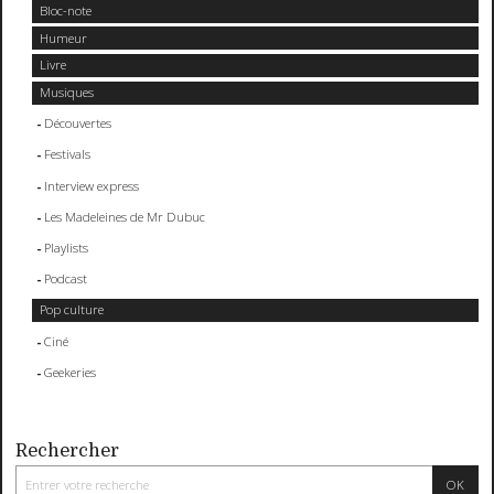
Bloc-note
Humeur
Livre
Musiques
Découvertes
Festivals
Interview express
Les Madeleines de Mr Dubuc
Playlists
Podcast
Pop culture
Ciné
Geekeries
Rechercher