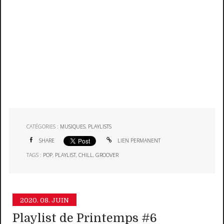
CATÉGORIES :
MUSIQUES
,
PLAYLISTS
SHARE
LIEN PERMANENT
TAGS :
POP
,
PLAYLIST
,
CHILL
,
GROOVER
2020.
08. JUIN
Playlist de Printemps #6