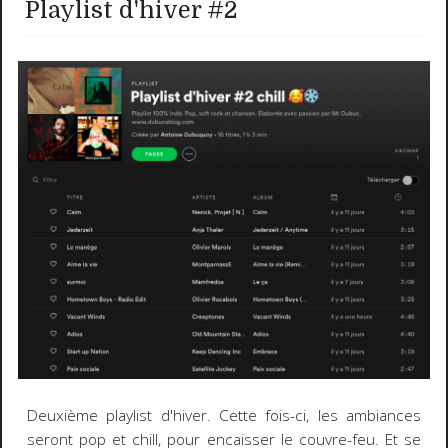
Playlist d'hiver #2
Deuxième playlist d'hiver. Cette fois-ci, les ambiances
seront pop et chill, pour encaisser le couvre-feu. Et se