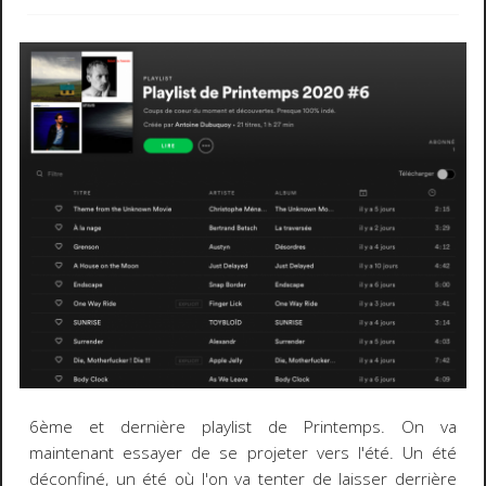
6ème et dernière playlist de Printemps. On va
maintenant essayer de se projeter vers l'été. Un été
déconfiné, un été où l'on va tenter de laisser derrière