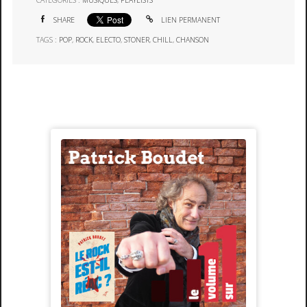
CATÉGORIES :
MUSIQUES
,
PLAYLISTS
SHARE
LIEN PERMANENT
TAGS :
POP
,
ROCK
,
ELECTO
,
STONER
,
CHILL
,
CHANSON