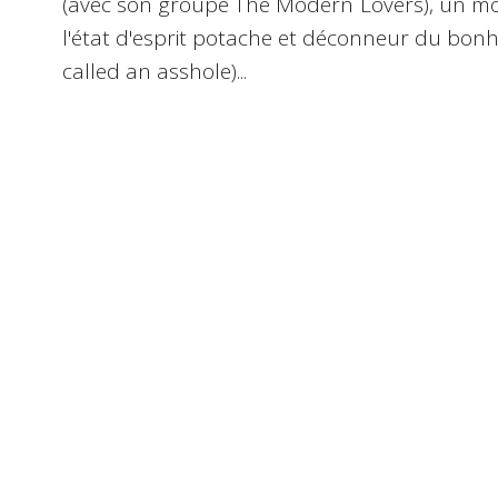
(avec son groupe
The Modern Lovers
), un m
l'état d'esprit potache et déconneur du bo
called an asshole)...