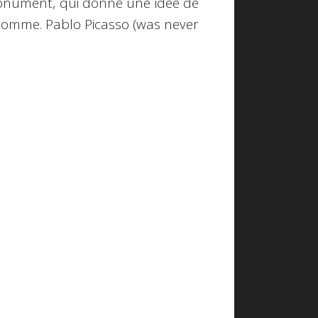
onument, qui donne une idée de
nhomme.
Pablo Picasso
(was never