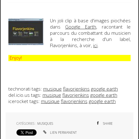
Un joli clip à base d'images piochées
dans
Google Earth
, racontant le
parcours du combattant du musicien
à la recherche d'un label,
Flavorjenkins
, à voir,
ici
.
Enjoy!
technorati tags:
musique
flavorjenkins
google earth
del.icio.us tags:
musique
flavorjenkins
google earth
icerocket tags:
musique
flavorjenkins
google earth
CATÉGORIES :
MUSIQUES
SHARE
LIEN PERMANENT