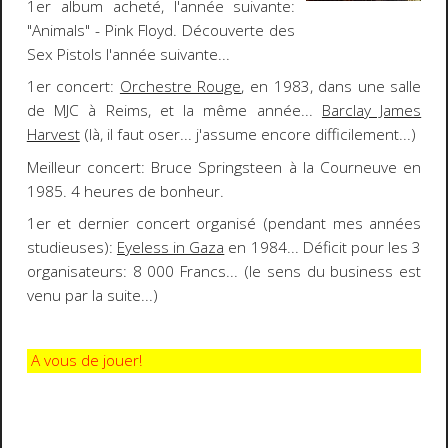
1er album acheté
, l'année suivante:
"
Animals
" -
Pink Floyd
. Découverte des
Sex Pistols l'année suivante...
1er concert
:
Orchestre Rouge
, en 1983, dans une salle
de MJC à Reims, et la même année...
Barclay James
Harvest
(là, il faut oser... j'assume encore difficilement...)
Meilleur concert
:
Bruce Springsteen
à la Courneuve en
1985. 4 heures de bonheur.
1er et dernier concert organisé
(pendant mes années
studieuses):
Eyeless in Gaza
en 1984... Déficit pour les 3
organisateurs: 8 000 Francs... (le sens du business est
venu par la suite...)
A vous de jouer!