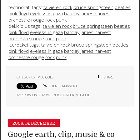
technorati tags:
ta vie en rock
bruce springsteen
beatles
pink floyd
eyeless in gaza
barclay james harvest
orchestre rouge
rock
punk
del.icio.us tags:
ta vie en rock
bruce springsteen
beatles
pink floyd
eyeless in gaza
barclay james harvest
orchestre rouge
rock
punk
icerocket tags:
ta vie en rock
bruce springsteen
beatles
pink floyd
eyeless in gaza
barclay james harvest
orchestre rouge
rock
punk
CATÉGORIES :
MUSIQUES
SHARE
LIEN PERMANENT
TAGS :
RACONTE TA VIE EN ROCK
,
ROCK
,
MUSIQUE
2006.
14. DÉCEMBRE
Google earth, clip, music & co