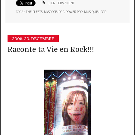
LIEN PERMANENT
TAGS :
THE FLEETS
,
MYSPACE
,
POP
,
POWER POP
,
MUSIQUE
,
IPOD
2006.
20. DÉCEMBRE
Raconte ta Vie en Rock!!!