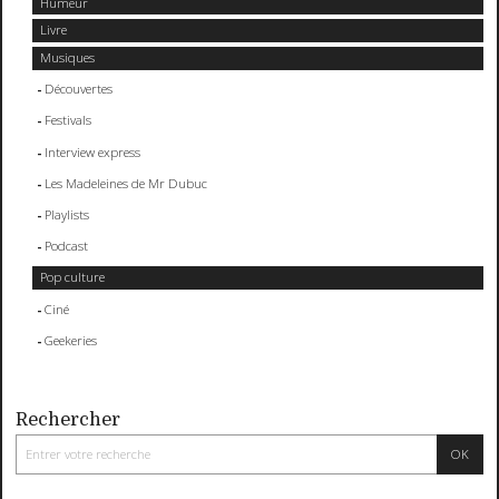
Humeur
Livre
Musiques
Découvertes
Festivals
Interview express
Les Madeleines de Mr Dubuc
Playlists
Podcast
Pop culture
Ciné
Geekeries
Rechercher