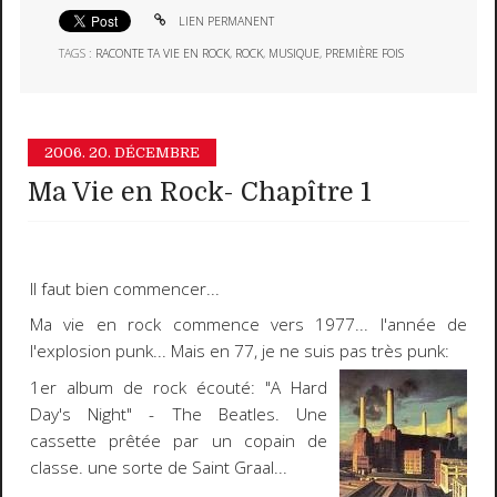
LIEN PERMANENT
TAGS :
RACONTE TA VIE EN ROCK
,
ROCK
,
MUSIQUE
,
PREMIÈRE FOIS
2006.
20. DÉCEMBRE
Ma Vie en Rock- Chapître 1
Il faut bien commencer...
Ma vie en rock
commence vers 1977... l'année de
l'explosion punk... Mais en 77, je ne suis pas très punk:
1er album de rock écouté
: "
A Hard
Day's Night
" -
The Beatles
. Une
cassette prêtée par un copain de
classe. une sorte de Saint Graal...