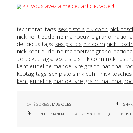
<< Vous avez aimé cet article, votez!!!
technorati tags:
sex pistols
nik cohn
nick tos
nick kent
eudeline
manoeuvre
grand nationa
del.icio.us tags:
sex pistols
nik cohn
nick tosch
nick kent
eudeline
manoeuvre
grand nationa
icerocket tags:
sex pistols
nik cohn
nick tosch
kent
eudeline
manoeuvre
grand national
roc
keotag tags:
sex pistols
nik cohn
nick tosches
kent
eudeline
manoeuvre
grand national
roc
CATÉGORIES :
MUSIQUES
SHAR
LIEN PERMANENT
TAGS :
ROCK
,
MUSIQUE
,
SEX PIS