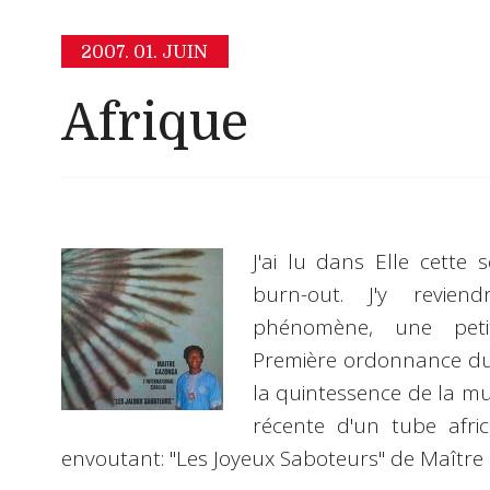
2007.
01. JUIN
Afrique
J'ai lu dans
Elle
cette s
burn-out
. J'y revien
phénomène, une petit
Première ordonnance du 
la quintessence de la mus
récente d'un tube afri
envoutant: "
Les Joyeux Saboteurs
" de
Maître