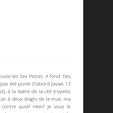
coute les
Sex Pistols
. A fond. Des
 pas été punk! D'abord j'avais 13
, à la lisière de la cité (royale),
e car à deux doigts de la mue, ma
r contre quoi? Hein? Je vous le