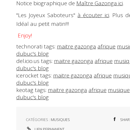
Notice biographique de
Maître Gazonga ici
.
"Les Joyeux Saboteurs"
à écouter ici
. Plus 
Idéal au petit matin!!!
Enjoy!
technorati tags:
maitre gazonga
afrique
musi
dubuc's blog
del.icio.us tags:
maitre gazonga
afrique
musiq
dubuc's blog
icerocket tags:
maitre gazonga
afrique
musiq
dubuc's blog
keotag tags:
maitre gazonga
afrique
musique
dubuc's blog
CATÉGORIES :
MUSIQUES
SHAR
LIEN PERMANENT