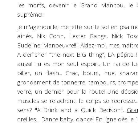
les morts, devenir le Grand Manitou, le Gr
suprême!!!
Je m'agenouille, me jette sur le sol en psal
aînés,
Nik Cohn
,
Lester Bangs
, N
ick Tos
Eudeline
,
Manoeuvre
!!!! Aidez-moi, mes maîtr
A dénicher "
the next BIG thing
", LA pépite!
aussi! Tu es mon seul espoir... Un rai de l
pilier, un flash...
Crac, boum, hue, shazam
grondement de tonnerre, tambours, trompe
verre, un dernier pour la route! Une décision 
muscles se relachent, le corps se redresse..
sens? "
A Drink and a Quick Decision
",
Gra
oreilles.... Dance baby, dance!
En ligne dès le 1