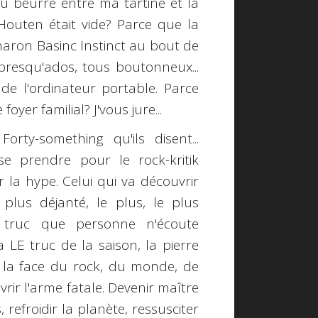
 beurre entre ma tartine et la
outen était vide? Parce que la
haron Basinc Instinct au bout de
presqu'ados, tous boutonneux...
e l'ordinateur portable. Parce
oyer familial? J'vous jure...
.
Forty-something
qu'ils disent...
t se prendre pour le
rock-kritik
er la
hype
. Celui qui va découvrir
e plus déjanté, le plus, le plus
 truc que personne n'écoute
 LE truc de la saison, la pierre
r la face du rock, du monde, de
uvrir l'arme fatale. Devenir maître
, refroidir la planète, ressusciter