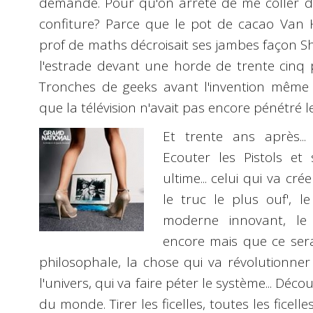
demande. Pour qu'on arrête de me coller du
confiture? Parce que le pot de cacao Van H
prof de maths décroisait ses jambes façon S
l'estrade devant une horde de trente cinq 
Tronches de geeks avant l'invention même d
que la télévision n'avait pas encore pénétré le f
Et trente ans après..
Ecouter les Pistols e
ultime... celui qui va cré
le truc le plus ouf', l
moderne innovant, le
encore mais que ce sera
philosophale, la chose qui va révolutionne
l'univers, qui va faire péter le système... Déco
du monde. Tirer les ficelles, toutes les ficelles