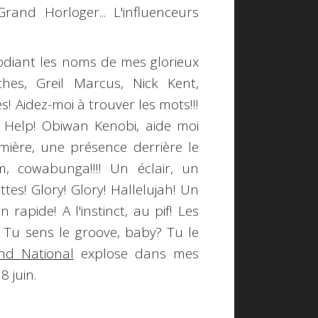
and Horloger... L'influenceurs
modiant les noms de mes glorieux
ches
,
Greil Marcus
,
Nick Kent
,
es! Aidez-moi à trouver les mots!!!
!! Help! Obiwan Kenobi, aide moi
umière, une présence derrière le
, cowabunga!!!!
Un éclair, un
ttes!
Glory! Glory! Hallelujah!
Un
rapide! A l'instinct, au pif! Les
. Tu sens le groove, baby? Tu le
nd National
explose dans mes
8 juin
.