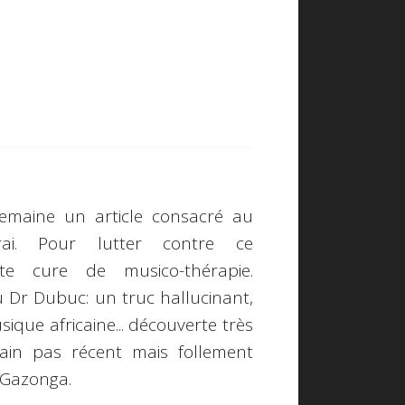
emaine un article consacré au
drai. Pour lutter contre ce
e cure de musico-thérapie.
Dr Dubuc: un truc hallucinant,
ique africaine... découverte très
cain pas récent mais follement
 Gazonga
.