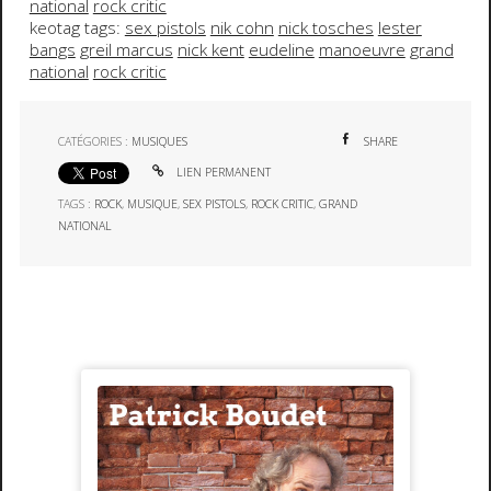
national
rock critic
keotag tags:
sex pistols
nik cohn
nick tosches
lester
bangs
greil marcus
nick kent
eudeline
manoeuvre
grand
national
rock critic
CATÉGORIES :
MUSIQUES
SHARE
LIEN PERMANENT
TAGS :
ROCK
,
MUSIQUE
,
SEX PISTOLS
,
ROCK CRITIC
,
GRAND
NATIONAL