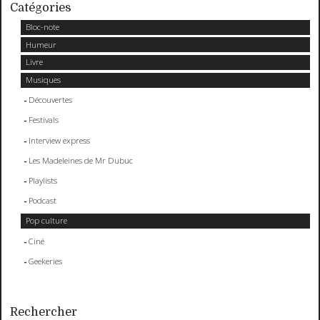
Catégories
Bloc-note
Humeur
Livre
Musiques
Découvertes
Festivals
Interview express
Les Madeleines de Mr Dubuc
Playlists
Podcast
Pop culture
Ciné
Geekeries
Rechercher