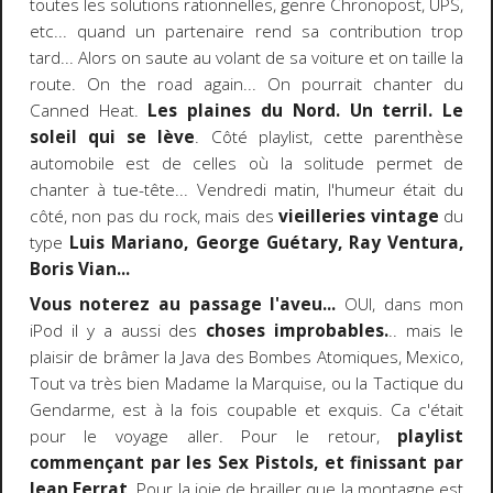
toutes les solutions rationnelles, genre Chronopost, UPS,
etc... quand un partenaire rend sa contribution trop
tard... Alors on saute au volant de sa voiture et on taille la
route. On the road again... On pourrait chanter du
Canned Heat.
Les plaines du Nord. Un terril. Le
soleil qui se lève
. Côté playlist, cette parenthèse
automobile est de celles où la solitude permet de
chanter à tue-tête... Vendredi matin, l'humeur était du
côté, non pas du rock, mais des
vieilleries vintage
du
type
Luis Mariano, George Guétary, Ray Ventura,
Boris Vian...
Vous noterez au passage l'aveu...
OUI, dans mon
iPod il y a aussi des
choses improbables.
.. mais le
plaisir de brâmer la Java des Bombes Atomiques, Mexico,
Tout va très bien Madame la Marquise, ou la Tactique du
Gendarme, est à la fois coupable et exquis. Ca c'était
pour le voyage aller. Pour le retour,
playlist
commençant par les Sex Pistols, et finissant par
Jean Ferrat
. Pour la joie de brailler que la montagne est