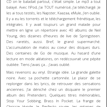
CD on le baladait partout, c'était simple. Le mp3 a tout
balayé. Avec l'iPod, j'ai TOUT numérisé, j'ai téléchargé. Je
les ai tous testés, les Napster, Kaazaa, eMule, j'en oublie.
Il y a eu les torrents et le téléchargement frénétique, les
intégrales. Il y avait toujours un grand malade pour
mettre en ligne un répertoire avec 40 albums de Neil
Young, des dizaines d'heures de live de Springsteen.
Des raretés, aussi. Bref, le grand supermarché.
L'accumulation de matos au coeur des disques durs.
Des centaines de Go de musique. Au hasard d'une
lecture en mode aléatoires, on redécouvrait une pépite
oubliée. Tiens j'avais ça... j'avais oublié.
Mais revenons au vinyl. Etrange idée. La grande galette
noire. Avec sa pochette cartonnée. Le plaisir de se
replonger dans les lyrics, de retrouver des sensations
anciennes. J'ai déniché chez un disquaire le premier
album des Pretenders. Quelques titres mémorables,
Stop Your Sobbing, Brass In Pocket. La frange de
Chrissie Hynde, le Perfecto rouge, les mitaines de