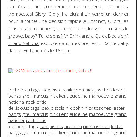
Un éclair, un grondement de tonnerre, tambours,
trompettes!
Glory! Glory! Hallelujah!
Un verre, un dernier
pour la route! Une décision rapide! A l'instinct, au pif! Les
muscles se relachent, le corps se redresse... Tu sens le
groove, baby? Tu le sens? "
A Drink and a Quick Decision
",
Grand National
explose dans mes oreilles.... Dance baby,
dance!
En ligne dès le 18 juin
.
<< Vous avez aimé cet article, votez!!!
technorati tags:
sex pistols
nik cohn
nick tosches
lester
bangs
greil marcus
nick kent
eudeline
manoeuvre
grand
national
rock critic
del.icio.us tags:
sex pistols
nik cohn
nick tosches
lester
bangs
greil marcus
nick kent
eudeline
manoeuvre
grand
national
rock critic
icerocket tags:
sex pistols
nik cohn
nick tosches
lester
bangs
greil marcus
nick kent
eudeline
manoeuvre
grand