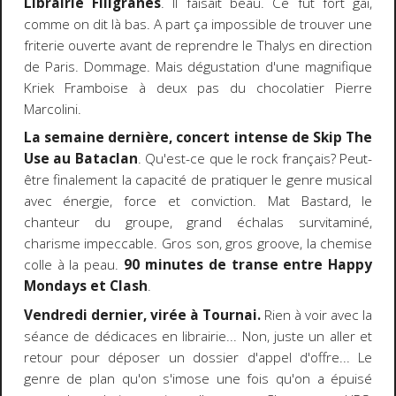
Librairie Filigranes
. Il faisait beau. Ce fut fort gai,
comme on dit là bas. A part ça impossible de trouver une
friterie ouverte avant de reprendre le Thalys en direction
de Paris. Dommage. Mais dégustation d'une magnifique
Kriek Framboise à deux pas du chocolatier Pierre
Marcolini.
La semaine dernière, concert intense de Skip The
Use au Bataclan
. Qu'est-ce que le rock français? Peut-
être finalement la capacité de pratiquer le genre musical
avec énergie, force et conviction. Mat Bastard, le
chanteur du groupe, grand échalas survitaminé,
charisme impeccable. Gros son, gros groove, la chemise
colle à la peau.
90 minutes de transe entre Happy
Mondays et Clash
.
Vendredi dernier, virée à Tournai.
Rien à voir avec la
séance de dédicaces en librairie... Non, juste un aller et
retour pour déposer un dossier d'appel d'offre... Le
genre de plan qu'on s'imose une fois qu'on a épuisé