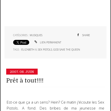
CATÉGORIES :
MUSIQUES
SHARE
LIEN PERMANENT
TAGS :
ELIZABETH II
,
SEX PISTOLS
,
GOD SAVE THE QUEEN
2007.
08. JUIN
Prêt à tout!!!!
Est-ce que ça a un sens? Hein? Ce matin j'écoute les
Sex
Pistols
. A fond. Des bribes de ma jeunesse me