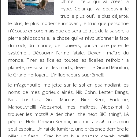
ultime... celui qui va créer la
hype
. Celui qui va découvrir le
truc le plus ouf', le plus déjanté,
le plus, le plus moderne innovant, le truc que personne
n'écoute encore mais que ce sera LE truc de la saison, la
pierre philosophale, la chose qui va révolutionner la face
du rock, du monde, de l'univers, qui va faire péter le
système... Découvrir l'arme fatale. Devenir maître du
monde. Tirer les ficelles, toutes les ficelles, refroidir la
planète, ressusciter les morts, devenir le Grand Manitou,
le Grand Horloger... L'influenceurs suprême!!!
Je m'agenouille, me jette sur le sol en psalmodiant les
noms de mes glorieux aînés,
Nik Cohn
,
Lester Bangs
,
N
ick Tosches
,
Greil Marcus
,
Nick Kent
,
Eudeline
,
Manoeuvre
!!!! Aidez-moi, mes maîtres! Aidez-moi à
trouver les mots!!! A dénicher "
the next BIG thing
", LA
pépite!!! Help! Obiwan Kenobi, aide moi aussi! Tu es mon
seul espoir... Un rai de lumière, une présence derrière le
pilier, un flash...
Crac, boum, hue, shazam, cowabunga!!!!