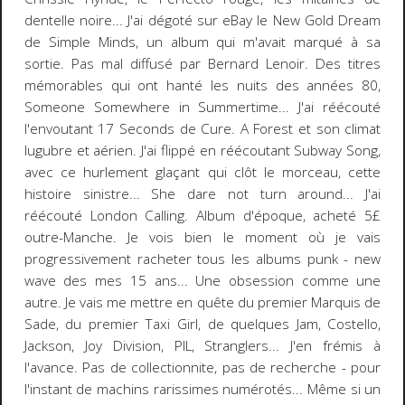
dentelle noire... J'ai dégoté sur eBay le New Gold Dream
de Simple Minds, un album qui m'avait marqué à sa
sortie. Pas mal diffusé par Bernard Lenoir. Des titres
mémorables qui ont hanté les nuits des années 80,
Someone Somewhere in Summertime... J'ai réécouté
l'envoutant 17 Seconds de Cure. A Forest et son climat
lugubre et aérien. J'ai flippé en réécoutant Subway Song,
avec ce hurlement glaçant qui clôt le morceau, cette
histoire sinistre... She dare not turn around... J'ai
réécouté London Calling. Album d'époque, acheté 5£
outre-Manche. Je vois bien le moment où je vais
progressivement racheter tous les albums punk - new
wave des mes 15 ans... Une obsession comme une
autre. Je vais me mettre en quête du premier Marquis de
Sade, du premier Taxi Girl, de quelques Jam, Costello,
Jackson, Joy Division, PIL, Stranglers... J'en frémis à
l'avance. Pas de collectionnite, pas de recherche - pour
l'instant de machins rarissimes numérotés... Même si un