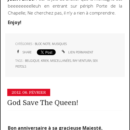
beeeeeeeelleuh en entrant sur périph Porte de la
Chapelle; Ne cherchez pas, il n'y a rien à comprendre.
Enjoy!
CATÉGORIES :
BLOC-NOTE
,
MUSIQUES
SHARE
LIEN PERMANENT
TAGS :
BELGIQUE
,
KRIEK
,
MISCELLANÉES
,
RAY VENTURA
,
SEX
PISTOLS
2012.
06. FÉVRIER
God Save The Queen!
Bon anniversaire à sa gracieuse Majesté,