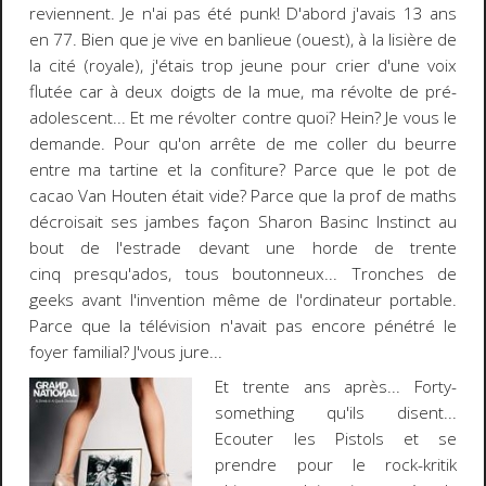
reviennent. Je n'ai pas été punk! D'abord j'avais 13 ans
en 77. Bien que je vive en banlieue (ouest), à la lisière de
la cité (royale), j'étais trop jeune pour crier d'une voix
flutée car à deux doigts de la mue, ma révolte de pré-
adolescent... Et me révolter contre quoi? Hein? Je vous le
demande. Pour qu'on arrête de me coller du beurre
entre ma tartine et la confiture? Parce que le pot de
cacao Van Houten était vide? Parce que la prof de maths
décroisait ses jambes façon Sharon Basinc Instinct au
bout de l'estrade devant une horde de trente
cinq presqu'ados, tous boutonneux... Tronches de
geeks avant l'invention même de l'ordinateur portable.
Parce que la télévision n'avait pas encore pénétré le
foyer familial? J'vous jure...
Et trente ans après...
Forty-
something
qu'ils disent...
Ecouter les Pistols et se
prendre pour le
rock-kritik