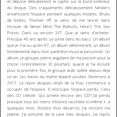
et dépose délicatement le saphir sur le bord extérieur
du disque. Des craquements délicieusement familiers
envahissent l'espace pendant quelques instants. Bruits
de bottes. Premier riff. Je viens de me lancer dans
l'écoute de Never Mind The Bollocks, Here's The Sex
Pistols. Dans sa version 33T. Que je viens d'acheter.
Presque 40 ans après sa sortie dans les bacs. Un album
que je n'ai eu qu'en K7, un album déterminant, un album
fondamental dans mon panthéon musical personnel. Un
album, un groupe, pierre angulaire de ma passion pour la
chose rocknrollienne. Et pourtant, quand je l'ai écouté
pour la première fois, le groupe avait splitté depuis déjà
un an. Les bases du mythe étaient posées. Revenons à
2017. Le rayon disques vinyls de la Fnac commence a
occuper de l'espace. Il réoccupe l'espace perdu. Celui
des CD s'étiole. Qui achète encore des CD? J'ai perdu
presque tous les miens (Histoire racontée ici-même il a
quelques mois. Histoire d'un désarroi). J'ai ressorti ma
platine. J'ai exhumé de la cave mes disques. J'ai repris