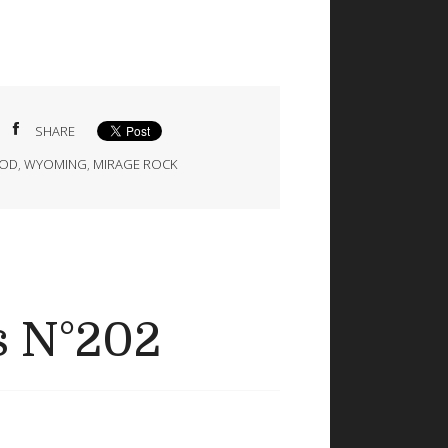
SHARE
POD
,
WYOMING
,
MIRAGE ROCK
s N°202