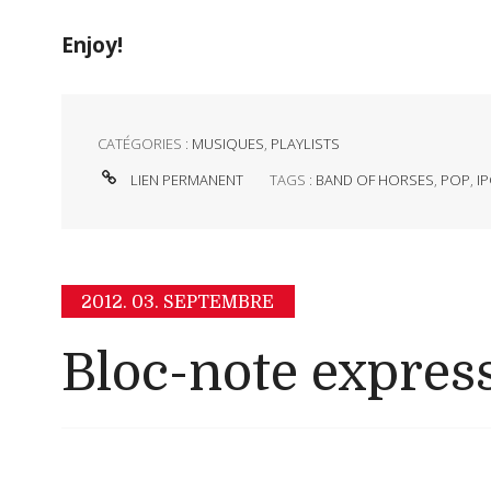
Enjoy!
CATÉGORIES :
MUSIQUES
,
PLAYLISTS
LIEN PERMANENT
TAGS :
BAND OF HORSES
,
POP
,
I
2012.
03. SEPTEMBRE
Bloc-note expres