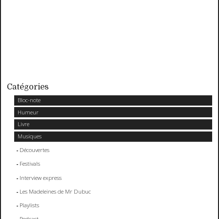
Catégories
Bloc-note
Humeur
Livre
Musiques
Découvertes
Festivals
Interview express
Les Madeleines de Mr Dubuc
Playlists
Podcast