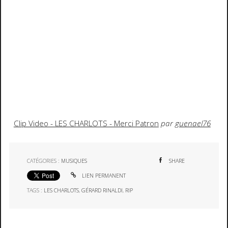
Clip Video - LES CHARLOTS - Merci Patron
par
guenael76
CATÉGORIES :
MUSIQUES
SHARE
LIEN PERMANENT
TAGS :
LES CHARLOTS
,
GÉRARD RINALDI
,
RIP