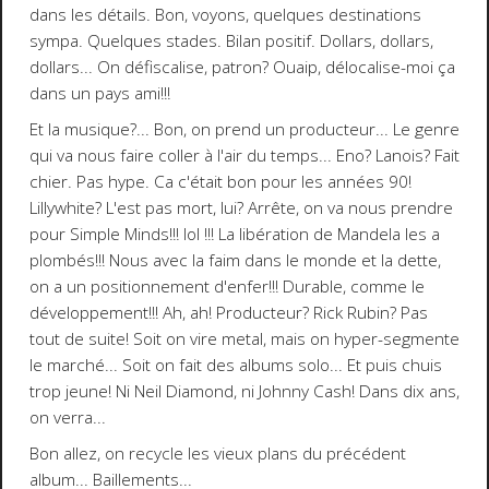
dans les détails. Bon, voyons, quelques destinations
sympa. Quelques stades. Bilan positif. Dollars, dollars,
dollars... On défiscalise, patron? Ouaip, délocalise-moi ça
dans un pays ami!!!
Et la musique?
... Bon, on prend un producteur... Le genre
qui va nous faire coller à l'air du temps...
Eno
?
Lanois
? Fait
chier. Pas hype. Ca c'était bon pour les années 90!
Lillywhite
? L'est pas mort, lui? Arrête, on va nous prendre
pour
Simple Minds
!!!
lol
!!! La libération de Mandela les a
plombés!!! Nous avec la faim dans le monde et la dette,
on a un positionnement d'enfer!!! Durable, comme le
développement!!! Ah, ah! Producteur?
Rick Rubin
? Pas
tout de suite! Soit on vire metal, mais on hyper-segmente
le marché... Soit on fait des albums solo... Et puis chuis
trop jeune! Ni
Neil Diamond
, ni
Johnny Cash
! Dans dix ans,
on verra...
Bon allez, on recycle les vieux plans du précédent
album... Baillements...