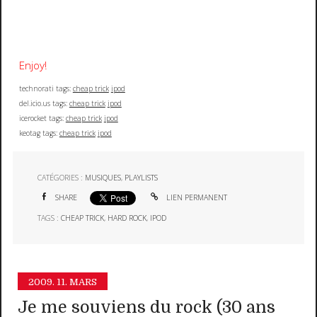
Enjoy!
technorati tags:
cheap trick
ipod
del.icio.us tags:
cheap trick
ipod
icerocket tags:
cheap trick
ipod
keotag tags:
cheap trick
ipod
CATÉGORIES :
MUSIQUES
,
PLAYLISTS
SHARE
LIEN PERMANENT
TAGS :
CHEAP TRICK
,
HARD ROCK
,
IPOD
2009.
11. MARS
Je me souviens du rock (30 ans