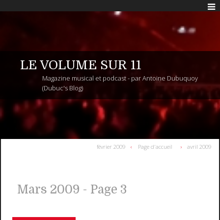
LE VOLUME SUR 11
Magazine musical et podcast - par Antoine Dubuquoy
(Dubuc's Blog)
février 2009
Page d'accueil
avril 2009
Mars 2009
- Page 3