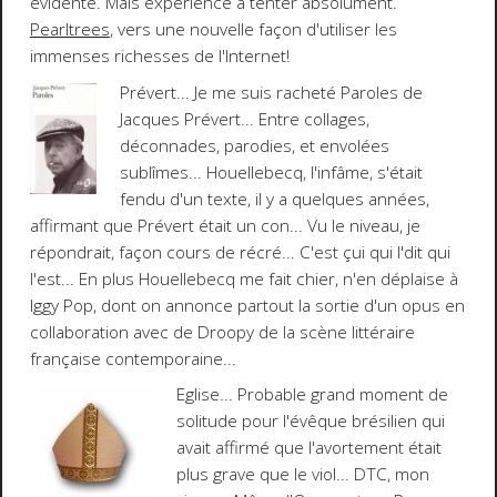
évidente. Mais expérience à tenter absolument.
Pearltrees
,
vers une nouvelle façon d'utiliser les
immenses richesses de l'Internet!
Prévert
... Je me suis racheté
Paroles
de
Jacques Prévert
... Entre collages,
déconnades, parodies, et envolées
sublîmes... Houellebecq, l'infâme, s'était
fendu d'un texte, il y a quelques années,
affirmant que Prévert était un con... Vu le niveau, je
répondrait, façon cours de récré... C'est çui qui l'dit qui
l'est... En plus
Houellebecq me fait chier
, n'en déplaise à
Iggy Pop, dont on annonce partout la sortie d'un opus en
collaboration avec de Droopy de la scène littéraire
française contemporaine...
Eglise
... Probable grand moment de
solitude pour l'évêque brésilien qui
avait affirmé que l'avortement était
plus grave que le viol... DTC, mon