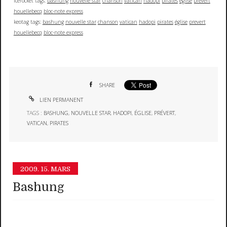
icerocket tags:
bashung
nouvelle star
chanson
vatican
hadopi
pirates
église
prevert
houellebecq
bloc-note express
keotag tags:
bashung
nouvelle star
chanson
vatican
hadopi
pirates
église
prevert
houellebecq
bloc-note express
SHARE
LIEN PERMANENT
TAGS :
BASHUNG
,
NOUVELLE STAR
,
HADOPI
,
ÉGLISE
,
PRÉVERT
,
VATICAN
,
PIRATES
2009.
15. MARS
Bashung