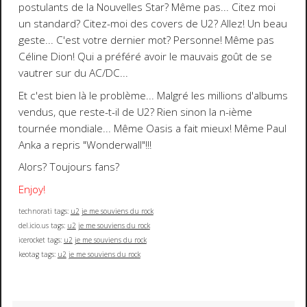
postulants de la Nouvelles Star? Même pas... Citez moi
un standard? Citez-moi des covers de U2? Allez! Un beau
geste... C'est votre dernier mot? Personne! Même pas
Céline Dion
! Qui a préféré avoir le mauvais goût de se
vautrer sur du
AC/DC
...
Et c'est bien là le problème... Malgré les millions d'albums
vendus, que reste-t-il de U2? Rien sinon la n-ième
tournée mondiale... Même
Oasis
a fait mieux! Même
Paul
Anka
a repris "Wonderwall"!!!
Alors? Toujours fans?
Enjoy!
technorati tags:
u2
je me souviens du rock
del.icio.us tags:
u2
je me souviens du rock
icerocket tags:
u2
je me souviens du rock
keotag tags:
u2
je me souviens du rock