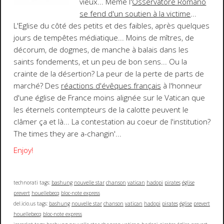
vieux... Même l'
Osservatore Romano
se fend d'un soutien à la victime
...
L'Eglise du côté des petits et des faibles
, après quelques
jours de tempêtes médiatique... Moins de mîtres, de
décorum, de dogmes, de manche à balais dans les
saints fondements, et
un peu de bon sens
... Ou la
crainte de la désertion? La peur de la perte de parts de
marché? Des
réactions d'évêques français
à l'honneur
d'une église de France moins alignée sur le Vatican que
les éternels contempteurs de la calotte peuvent le
clâmer ça et là... La contestation au coeur de l'institution?
The times they are a-changin'...
Enjoy!
technorati tags:
bashung
nouvelle star
chanson
vatican
hadopi
pirates
église
prevert
houellebecq
bloc-note express
del.icio.us tags:
bashung
nouvelle star
chanson
vatican
hadopi
pirates
église
prevert
houellebecq
bloc-note express