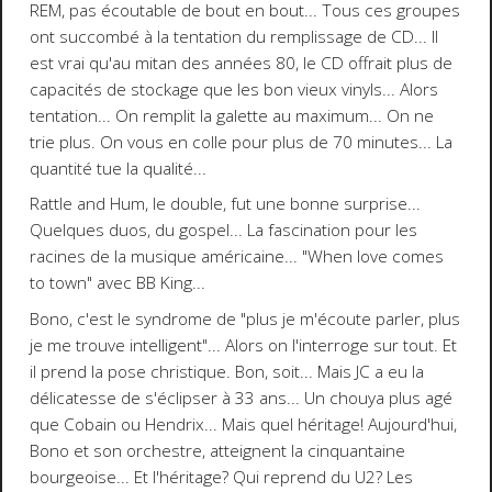
REM
, pas écoutable de bout en bout... Tous ces groupes
ont succombé à la tentation du remplissage de CD... Il
est vrai qu'au mitan des années 80, le CD offrait plus de
capacités de stockage que les bon vieux vinyls... Alors
tentation... On remplit la galette au maximum... On ne
trie plus. On vous en colle pour plus de 70 minutes... La
quantité tue la qualité...
Rattle and Hum
, le double, fut une bonne surprise...
Quelques duos, du gospel... La fascination pour les
racines de la musique américaine... "When love comes
to town" avec
BB King
...
Bono, c'est le syndrome de "
plus je m'écoute parler, plus
je me trouve intelligent
"... Alors on l'interroge sur tout. Et
il prend la pose christique. Bon, soit... Mais JC a eu la
délicatesse de s'éclipser à 33 ans... Un chouya plus agé
que
Cobain
ou
Hendrix
... Mais quel héritage! Aujourd'hui,
Bono et son orchestre, atteignent la cinquantaine
bourgeoise... Et l'héritage? Qui reprend du U2? Les