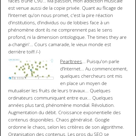
faces d'une C90... Ma passion, mon addiction musicale
est venue aussi de la copie privée. Quant au flicage de
l'Internet qu'on nous promet, c'est la pire réaction
d'institutions, d'individus ou de lobbies face à un
phénomène dont ils ne comprennent pas le sens
profond, ni la dimension ontologique.
The times they are
a-changin'...
Cours camarade, le vieux monde est
derrière toi!!!
/-)
Pearltrees
... Puisqu'on parle
d'Internet... Au commencement,
quelques chercheurs ont mis
en place un moyen de
mutualiser les fruits de leurs travaux... Quelques
ordinateurs communiquant entre eux... Quelques
années plus tard, phénomène mondial. Révolution.
Augmentation du débit. Croissance exponentielle des
contenus disponibles. Chaos généralisé. Google
ordonne le chaos, selon les critères de son algorithme.
Organisation des contenus. Les pros du SEO se