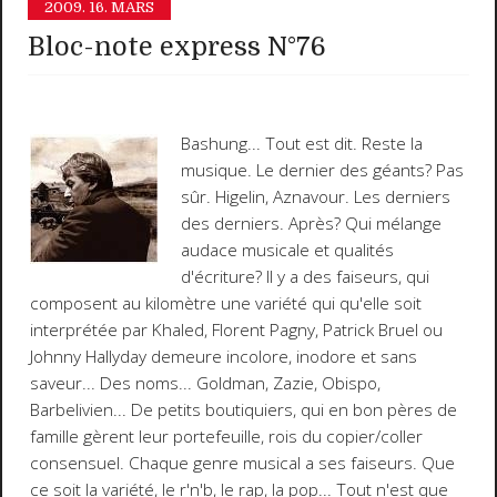
2009.
16. MARS
Bloc-note express N°76
Bashung
... Tout est dit. Reste la
musique. Le dernier des géants? Pas
sûr. Higelin, Aznavour. Les derniers
des derniers. Après? Qui mélange
audace musicale et qualités
d'écriture? Il y a des faiseurs, qui
composent au kilomètre une variété qui qu'elle soit
interprétée par Khaled, Florent Pagny, Patrick Bruel ou
Johnny Hallyday demeure incolore, inodore et sans
saveur... Des noms... Goldman, Zazie, Obispo,
Barbelivien... De petits boutiquiers, qui en bon pères de
famille gèrent leur portefeuille, rois du copier/coller
consensuel. Chaque genre musical a ses faiseurs. Que
ce soit la variété, le r'n'b, le rap, la pop... Tout n'est que