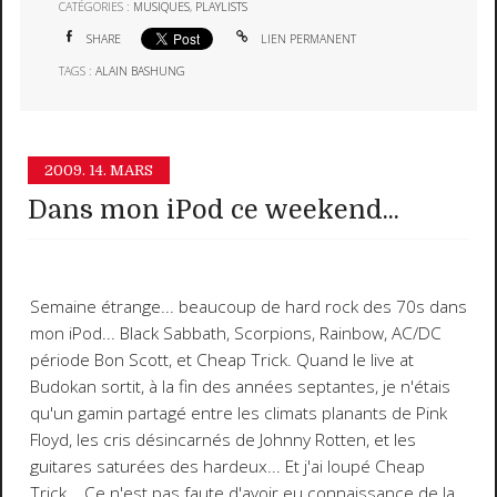
CATÉGORIES :
MUSIQUES
,
PLAYLISTS
SHARE
LIEN PERMANENT
TAGS :
ALAIN BASHUNG
2009.
14. MARS
Dans mon iPod ce weekend...
Semaine étrange... beaucoup de hard rock des 70s dans
mon iPod... Black Sabbath, Scorpions, Rainbow, AC/DC
période Bon Scott, et
Cheap Trick
. Quand le
live at
Budokan
sortit, à la fin des années septantes, je n'étais
qu'un gamin partagé entre les climats planants de Pink
Floyd, les cris désincarnés de Johnny Rotten, et les
guitares saturées des hardeux... Et j'ai loupé Cheap
Trick... Ce n'est pas faute d'avoir eu connaissance de la