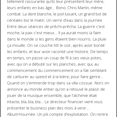
tellement rassurante qu'ils leur présentent leur mère,
leurs enfants en bas âge...
Bono
,
Chris Martin
, même
combat. La dent blanche, le poil luisant, un grand bol de
céréales bio le matin. Un verre d'eau dans la journée.
Entre deux séances de prêchi-prêcha. La guerre c'est
moche, la paix c'est mieux... Il ya aurait moins la faim
dans le monde si les gens étaient bien nourris. La pluie
ça mouille. On se couche tôt le soir, après avoir bordé
les enfants, et leur avoir raconté une histoire. De temps
en temps, on passe un coup de fil à ses vieux potes,
avec qui on a débuté sur les planches, avec qui, au
commencement du commencement on a fait semblant
de carburer au speed et à la bière, pour faire genre...
Quand on s'emmerde trop dans sa villa cossue. Alors on
annonce au monde entier qu'on a retouvé le plaisir de
jouer de la musique ensemble, que l'alchimie était
intacte, bla, bla, bla... Le directeur financier vient vous
présenter le business plan des mois à venir...
Album+tournée. Un joli compte d'exploitation. On rentre