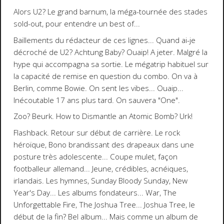
Alors U2?
Le grand barnum, la méga-tournée des stades
sold-out, pour entendre un best of...
Baillements du rédacteur de ces lignes...
Quand ai-je
décroché de U2?
Achtung Baby?
Ouaip! A jeter. Malgré la
hype qui accompagna sa sortie. Le mégatrip habituel sur
la capacité de remise en question du combo. On va à
Berlin, comme
Bowie
. On sent les
vibes
... Ouaip...
Inécoutable 17 ans plus tard. On sauvera "
One
".
Zoo
? Beurk.
How to Dismantle an Atomic Bomb
? Urk!
Flashback. Retour sur début de carrière. Le rock
héroïque, Bono brandissant des drapeaux dans une
posture très adolescente... Coupe mulet, façon
footballeur allemand... Jeune, crédibles, acnéiques,
irlandais. Les hymnes, Sunday Bloody Sunday, New
Year's Day... Les albums fondateurs...
War
,
The
Unforgettable Fire
,
The Joshua Tree
... Joshua Tree, le
début de la fin? Bel album... Mais comme un album de