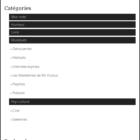
Catégories
Bloc-note
Humeur
Livre
Musiques
Découvertes
Festivals
Interview express
Les Madeleines de Mr Dubuc
Playlists
Podcast
Pop culture
Ciné
Geekeries