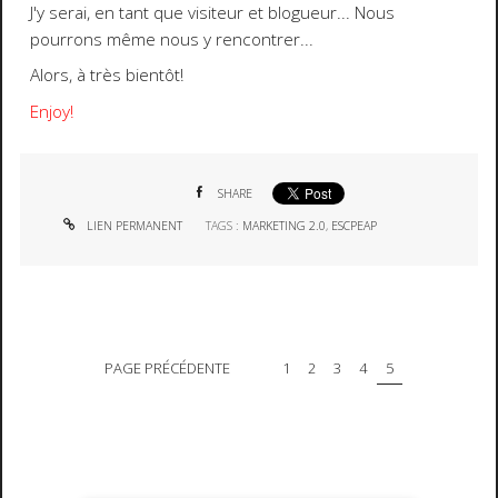
J'y serai, en tant que visiteur et blogueur... Nous
pourrons même nous y rencontrer...
Alors, à très bientôt!
Enjoy!
SHARE
LIEN PERMANENT
TAGS :
MARKETING 2.0
,
ESCPEAP
PAGE PRÉCÉDENTE
1
2
3
4
5