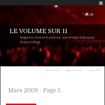
LE VOLUME SUR 11
Magazine musical et podcast - par Antoine Dubuquoy
(Dubuc's Blog)
février 2009
Page d'accueil
avril 2009
Mars 2009
- Page 5