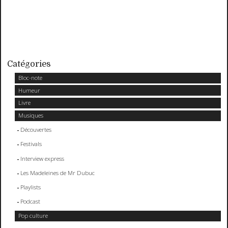
Catégories
Bloc-note
Humeur
Livre
Musiques
Découvertes
Festivals
Interview express
Les Madeleines de Mr Dubuc
Playlists
Podcast
Pop culture