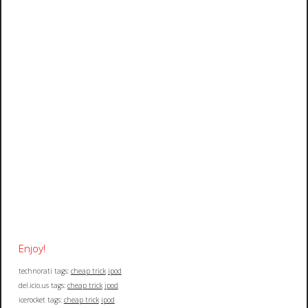
Enjoy!
technorati tags:
cheap trick
ipod
del.icio.us tags:
cheap trick
ipod
icerocket tags:
cheap trick
ipod