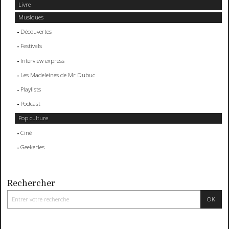
Livre
Musiques
Découvertes
Festivals
Interview express
Les Madeleines de Mr Dubuc
Playlists
Podcast
Pop culture
Ciné
Geekeries
Rechercher