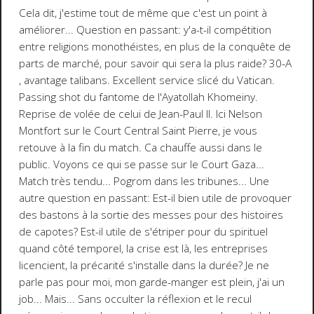
Cela dit, j'estime tout de même que c'est un
point à
améliorer
... Question en passant:
y'a-t-il compétition
entre religions monothéistes, en plus de la conquête de
parts de marché, pour savoir qui sera la plus raide?
30-A
, avantage talibans. Excellent service slicé du Vatican.
Passing shot du fantome de l'Ayatollah Khomeiny.
Reprise de volée de celui de Jean-Paul II. Ici Nelson
Montfort sur le Court Central Saint Pierre, je vous
retouve à la fin du match. Ca chauffe aussi dans le
public. Voyons ce qui se passe sur le Court Gaza...
Match très tendu... Pogrom dans les tribunes... Une
autre question en passant: Est-il bien utile de provoquer
des bastons à la sortie des messes pour des histoires
de capotes? Est-il utile de s'étriper pour du spirituel
quand côté temporel, la crise est là, les entreprises
licencient, la précarité s'installe dans la durée? Je ne
parle pas pour moi, mon garde-manger est plein, j'ai un
job... Mais... Sans occulter la réflexion et le recul