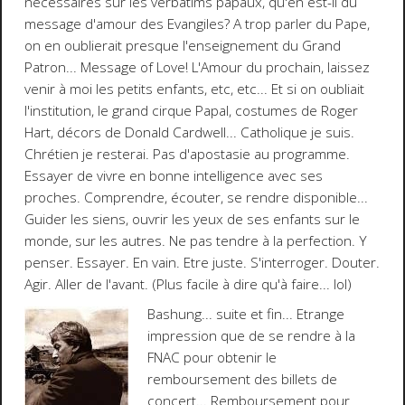
nécessaires sur les verbatims papaux, qu'en est-il du
message d'amour des Evangiles
? A trop parler du Pape,
on en oublierait presque l'enseignement du Grand
Patron... Message of Love! L'Amour du prochain, laissez
venir à moi les petits enfants, etc, etc... Et si on oubliait
l'institution, le grand cirque Papal, costumes de Roger
Hart, décors de Donald Cardwell... Catholique je suis.
Chrétien je resterai.
Pas d'apostasie au programme
.
Essayer de vivre en bonne intelligence avec ses
proches. Comprendre, écouter, se rendre disponible...
Guider les siens, ouvrir les yeux de ses enfants sur le
monde, sur les autres. Ne pas tendre à la perfection. Y
penser. Essayer. En vain. Etre juste. S'interroger. Douter.
Agir. Aller de l'avant. (Plus facile à dire qu'à faire...
lol
)
Bashung
... suite et fin... Etrange
impression que de se rendre à la
FNAC pour obtenir le
remboursement des billets de
concert... Remboursement pour