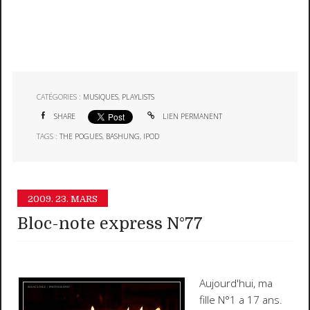
CATÉGORIES :
MUSIQUES
,
PLAYLISTS
SHARE
LIEN PERMANENT
TAGS :
THE POGUES
,
BASHUNG
,
IPOD
2009.
23. MARS
Bloc-note express N°77
Aujourd'hui, ma
fille N°1 a 17 ans
.