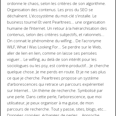
ordonne le chaos, selon les critères de son algorithme.
Organisation des contenus. Les pros du SEO se
déchaînent. L'écosystème du mot-clé s'installe. Le
business tourne! Et vient Pearltrees... une organisation
humaine de l'Internet. Un retour à la hiérarchisation des
contenus, selon des critères subjectifs, et rationnels...
On connait le phénomène du wilfing... De l'acronyme
WILF,
What I Was Looking For
... Se perdre sur le Web,
aller de lien en lien, comme on laisse ses pensées
voguer... Le wilfing, au delà de son intérêt pour les
sociologues ou les psy, est contre-productif... Je cherche
quelque chose. Je me perds en route. Et je ne sais plus
ce que je cherche. Pearltrees propose un système
d'arborescences qui retrace un parcours expérientiel
sur Internet... Un thème de recherche. Symbolisé par
une perle. Dans cette perle, l'arborescence, que moi
utilisateur, je peux organiser à ma guise, de mon
parcours de recherche. Tout y passe, sites, blogs, etc...
Données croisées, échanges de perles... Approche