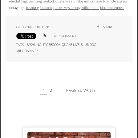
icerocket tags:
bashung
facebook
quake live
slumdog millionnaire
bloc-note express
keotag tags:
bashung
facebook
quake live
slumdog millionnaire
bloc-note express
CATÉGORIES :
BLOC-NOTE
SHARE
LIEN PERMANENT
TAGS :
BASHUNG
,
FACEBOOOK
,
QUAKE LIVE
,
SLUMDOG
MILLIONNAIRE
1
2
PAGE SUIVANTE