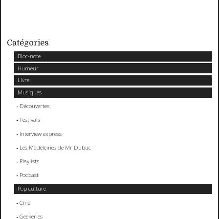
Catégories
Bloc-note
Humeur
Livre
Musiques
Découvertes
Festivals
Interview express
Les Madeleines de Mr Dubuc
Playlists
Podcast
Pop culture
Ciné
Geekeries