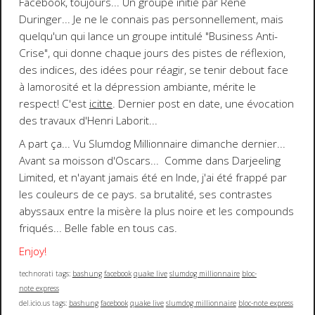
Facebook, toujours
... Un groupe initié par
René
Duringer
... Je ne le connais pas personnellement, mais
quelqu'un qui lance un groupe intitulé "Business Anti-
Crise", qui donne chaque jours des pistes de réflexion,
des indices, des idées pour réagir, se tenir debout face
à lamorosité et la dépression ambiante, mérite le
respect! C'est
icitte
. Dernier post en date, une évocation
des travaux d'Henri Laborit...
A part ça... Vu
Slumdog Millionnaire
dimanche dernier...
Avant sa moisson d'Oscars... Comme dans Darjeeling
Limited, et n'ayant jamais été en Inde, j'ai été frappé par
les couleurs de ce pays. sa brutalité, ses contrastes
abyssaux entre la misère la plus noire et les compounds
friqués... Belle fable en tous cas.
Enjoy!
technorati tags:
bashung
facebook
quake live
slumdog millionnaire
bloc-
note express
del.icio.us tags:
bashung
facebook
quake live
slumdog millionnaire
bloc-note express