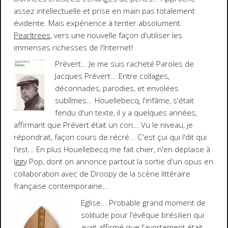
assez intellectuelle et prise en main pas totalement
évidente. Mais expérience à tenter absolument.
Pearltrees
,
vers une nouvelle façon d'utiliser les
immenses richesses de l'Internet!
Prévert
... Je me suis racheté
Paroles
de
Jacques Prévert
... Entre collages,
déconnades, parodies, et envolées
sublîmes... Houellebecq, l'infâme, s'était
fendu d'un texte, il y a quelques années,
affirmant que Prévert était un con... Vu le niveau, je
répondrait, façon cours de récré... C'est çui qui l'dit qui
l'est... En plus
Houellebecq me fait chier
, n'en déplaise à
Iggy Pop, dont on annonce partout la sortie d'un opus en
collaboration avec de Droopy de la scène littéraire
française contemporaine...
Eglise
... Probable grand moment de
solitude pour l'évêque brésilien qui
avait affirmé que l'avortement était