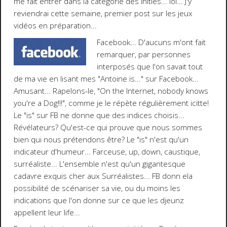
me fait entrer dans la catégorie des initiés...
lol
... J'y
reviendrai cette semaine, premier post sur les jeux
vidéos en préparation...
Facebook
... D'aucuns m'ont fait
remarquer, par personnes
interposés que l'on savait tout
de ma vie en lisant mes "Antoine is..." sur Facebook...
Amusant... Rapelons-le, "
On the Internet, nobody knows
you're a Dog
!!!", comme je le répète régulièrement
icitte
!
Le "
is
" sur FB ne donne que des indices choisis...
Révélateurs? Qu'est-ce qui prouve que nous sommes
bien qui nous prétendons être? Le "is" n'est qu'un
indicateur d'humeur... Farceuse, up, down, caustique,
surréaliste... L'ensemble n'est qu'un gigantesque
cadavre exquis cher aux Surréalistes... FB donn ela
possibilité de scénariser sa vie, ou du moins les
indications que l'on donne sur ce que les
djeunz
appellent leur
life
...