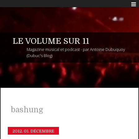
LE VOLUME SUR 11
Magazine musical et podcast - par Antoine Dubuquoy
(Dubuc's Blog)
bashung
2012.
01. DÉCEMBRE