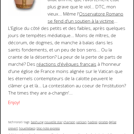
plus grave que le viol... DTC, mon
vieux... Même l'
Osservatore Romano
se fend d'un soutien à la victime
...
L'Eglise du côté des petits et des faibles
, après quelques
jours de tempêtes médiatique... Moins de mîtres, de
décorum, de dogmes, de manche à balais dans les
saints fondements, et
un peu de bon sens
... Ou la
crainte de la désertion? La peur de la perte de parts de
marché? Des
réactions d'évêques français
à l'honneur
d'une église de France moins alignée sur le Vatican que
les éternels contempteurs de la calotte peuvent le
clâmer ça et là... La contestation au coeur de l'institution?
The times they are a-changin'...
Enjoy!
technorati tags:
bashung
nouvelle star
chanson
vatican
hadopi
pirates
église
prevert
houellebecq
bloc-note express