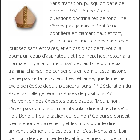
Sans transition, puisqu'on parle de
péché...
BXVI
... Au de là des
questions doctrinaires de fond - ne
rêvons pas, jamais le Pontife ne
pontifiera en clâmant haut et fort,
youp la boum, mettez des capotes et
jouissez sans entraves, et en cas d'accident, youp la
boum, un coup d'aspirateur, et hop, hop, hop, retour à la
normale - il y a la forme... BXVI devrait faire du media
training, changer de conseillers en com... Juste histoire
de ne pas se faire tâcler... Il est étrange, que le même
cycle se répète depuis plusieurs jours.
1/ Déclaration du
Pape. 2/ Tollé général. 3/ Prises de positions. 4/
Intervention des éxégètes papologues: "Meuh, non,
z'avez pas compris... En fait il voulait dire autre chose"...
Hola Benoit! T'es le taulier, oui ou non? Ce qui se conçoit
bien s'énonce clairement, et les mots pour le dire
arrivent aisément... C'est pas moi, c'est Montaigne. Loin
de moi l'idée de limiter le débat à une question de
com'
...