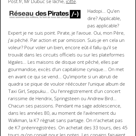
Post.fr, Mr Dubuc se lâche,
icitte
.
Hadopi
... Qu'en
dire? Applicable,
pas applicable?
Expert je ne suis point. Pirate, je l'avoue. Oui, mon Père,
j'ai pêché. Par action et par omission. Suis-je en cela un
voleur? Pour voler un bien, encore eût-il fallu qu'il se
trouvât dans les circuits officiels ou sur les plateformes
légales... Les maisons de disque ont pêché, elles par
gourmandise, excès d'un capitalisme cynique... On met
en avant ce qui se vend... Qu'importe si un abruti de
quadra se pique de vouloir réécouter l'unique album de
Taxi Girl, Seppuku... Ou l'enregistrement d'un concert
rarissime de Hendrix, Springsteen ou Andrew Bird...
Chacun ses passions. Pendant ma sage adolescence,
dans les années 80, au moment de l'avènement du
Walkman, la K7 règnait sans partage. On n'achetait pas
de K7 préenregistrées. On achetait des 33 tours, des 45
tours qu'on copiait pour les potes. Les copains faisaient