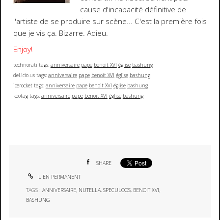
cause d'incapacité définitive de
l'artiste de se produire sur scène... C'est la première fois
que je vis ça. Bizarre. Adieu.
Enjoy!
technorati tags:
anniversaire
pape
benoit XVI
église
bashung
del.icio.us tags:
anniversaire
pape
benoit XVI
église
bashung
icerocket tags:
anniversaire
pape
benoit XVI
église
bashung
keotag tags:
anniversaire
pape
benoit XVI
église
bashung
SHARE
LIEN PERMANENT
TAGS :
ANNIVERSAIRE
,
NUTELLA
,
SPECULOOS
,
BENOIT XVI
,
BASHUNG