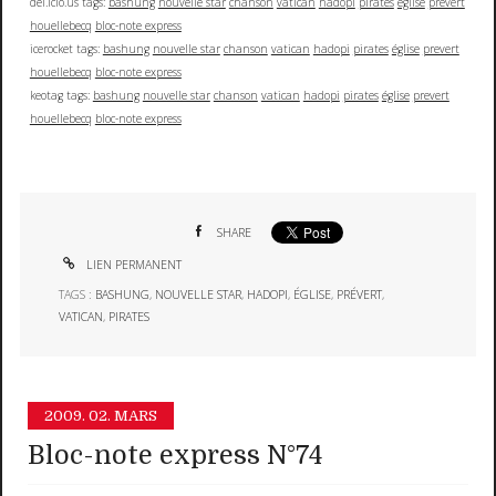
del.icio.us tags:
bashung
nouvelle star
chanson
vatican
hadopi
pirates
église
prevert
houellebecq
bloc-note express
icerocket tags:
bashung
nouvelle star
chanson
vatican
hadopi
pirates
église
prevert
houellebecq
bloc-note express
keotag tags:
bashung
nouvelle star
chanson
vatican
hadopi
pirates
église
prevert
houellebecq
bloc-note express
SHARE
LIEN PERMANENT
TAGS :
BASHUNG
,
NOUVELLE STAR
,
HADOPI
,
ÉGLISE
,
PRÉVERT
,
VATICAN
,
PIRATES
2009.
02. MARS
Bloc-note express N°74