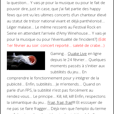
la question... Y vais-je pour la musique ou pour le fait de
pouvoir dire, just in case, que j'ai fait partie des happy
fews qui ont vu les ultimes concerts d'un chanteur élevé
au statut de trésor national vivant et déjà panthéonisé...
Léger malaise... Le même ressenti au Festival Rock en
Seine en attendant l'arrivée d'Amy Winehouse... Y vais-je
pour la musique ou pour l'éventualité de l'incident?]
(Edit
1er février au soir: concert reporté... saleté de crabe...)
Gaming
...
Quake Live
en ligne
depuis le 24 février... Quelques
moments passés à s'initier aux
subtilités du jeu... En
comprendre le fonctionnement pour y intégrer de la
publicité... Enfin, subtilités... Je m'entends... Quand on
parle d'un FPS, la subtilité n'est pas forcément au
rendez-vous... Le principe... Kill, kill, kill! Enfin, respectons
la sémantique du jeu...
Frag, frag, frag
!!!!
Et esssayer de
ne pas se faire
fragger
... Déjà rien que l'emploi du terme