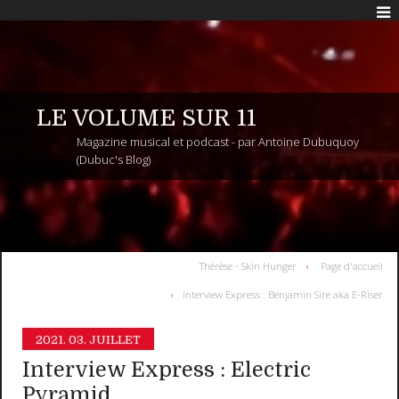
LE VOLUME SUR 11
Magazine musical et podcast - par Antoine Dubuquoy
(Dubuc's Blog)
Thérèse - Skin Hunger
Page d'accueil
Interview Express : Benjamin Sire aka E-Riser
2021.
03. JUILLET
Interview Express : Electric
Pyramid