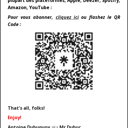
plupart des plateformes,
Apple,
Deezer,
Spotify,
Amazon,
YouTube :
Pour vous abonner,
cliquez ici
ou
flashez le QR
Code :
That's all, folks!
Enjoy!
Antoine Dubuquoy
aka
Mr Dubuc