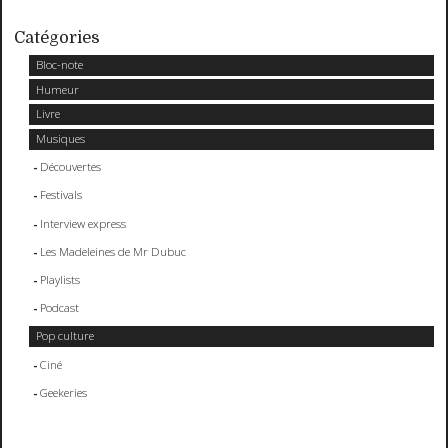
Catégories
Bloc-note
Humeur
Livre
Musiques
Découvertes
Festivals
Interview express
Les Madeleines de Mr Dubuc
Playlists
Podcast
Pop culture
Ciné
Geekeries