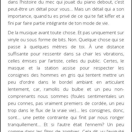
dans l’histoire du mec qui jouait du piano debout, c’est
peut-être un détail pour vous... Mais un détail qui a son
importance, quand tu es privé de ce qui te fait kiffer et a
fini par faire partie intégrante de ton mode de vie.
De la musique avant toute chose. Et pas uniquement sur
vinyle ou sous forme de bits. Non. Quelque chose qui se
passe à quelques mètres de toi. À une distance
suffisante pour ressentir dans sa chair les vibrations,
celles émises par l’artiste, celles du public. Certes, le
masque et la station assise pour respecter les
consignes des hommes en gris qui tentent mettre un
peu d'ordre dans le bordel ambiant en articulant
lentement, car, ramollis du bulbe et un peu non-
comprenants nous sommes (foules sentimentales un
peu connes, pas vraiment premiers de cordée, un peu
trop dans le flux de la vraie vie)... les consignes, donc,
sont... une petite contrainte qui finit par nous ronger
tranquillement… Et si l'autre était l'ennemi? Un peu
comme dans les films de zombies. Cela dit, vu l’exiguïté