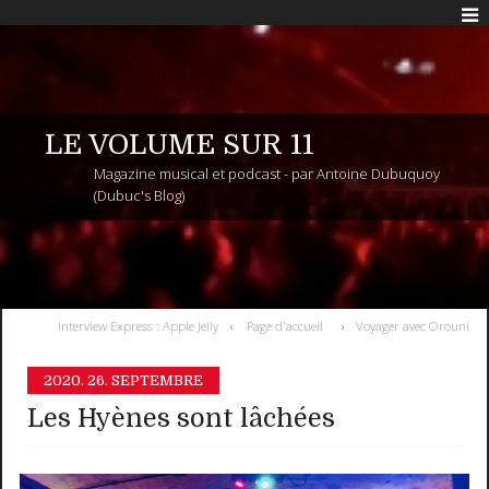
LE VOLUME SUR 11
Magazine musical et podcast - par Antoine Dubuquoy
(Dubuc's Blog)
Interview Express : Apple Jelly
Page d'accueil
Voyager avec Orouni
2020.
26. SEPTEMBRE
Les Hyènes sont lâchées