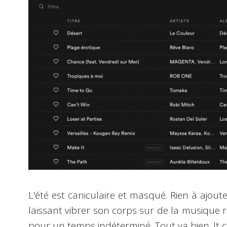
L'été est caniculaire et masqué. Rien à ajouter
laissant vibrer son corps sur de la musique 
pour un temps indéterminé. Tout va bien. It co