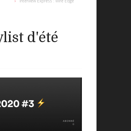
Interview Express : Wire Edge
list d'été