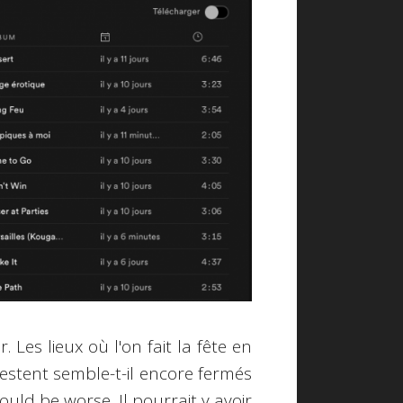
. Les lieux où l'on fait la fête en
restent semble-t-il encore fermés
uld be worse. Il pourrait y avoir