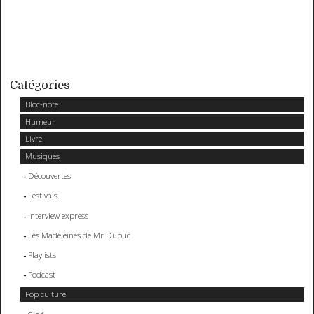
Catégories
Bloc-note
Humeur
Livre
Musiques
Découvertes
Festivals
Interview express
Les Madeleines de Mr Dubuc
Playlists
Podcast
Pop culture