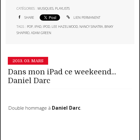
CATÉGORIES :
MUSIQUES
,
PLAYLISTS
SHARE
LIEN PERMANENT
TAGS :
POP
,
IPAD
,
IPOD
,
LEE HAZELWOOD
,
NANCY SINATRA
,
BINKY
SHAPIRO
,
ADAM GREEN
2013.
03. MARS
Dans mon iPad ce weekeend...
Daniel Darc
Double hommage à
Daniel Darc
.