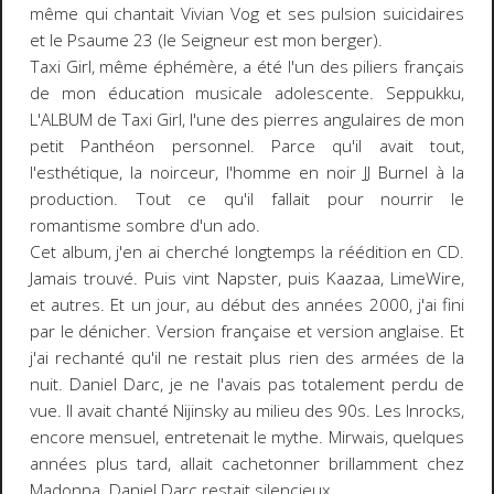
même qui chantait Vivian Vog et ses pulsion suicidaires
et le Psaume 23 (le Seigneur est mon berger).
Taxi Girl, même éphémère, a été l'un des piliers français
de mon éducation musicale adolescente. Seppukku,
L'ALBUM de Taxi Girl, l'une des pierres angulaires de mon
petit Panthéon personnel. Parce qu'il avait tout,
l'esthétique, la noirceur, l'homme en noir JJ Burnel à la
production. Tout ce qu'il fallait pour nourrir le
romantisme sombre d'un ado.
Cet album, j'en ai cherché longtemps la réédition en CD.
Jamais trouvé. Puis vint Napster, puis Kaazaa, LimeWire,
et autres. Et un jour, au début des années 2000, j'ai fini
par le dénicher. Version française et version anglaise. Et
j'ai rechanté qu'il ne restait plus rien des armées de la
nuit. Daniel Darc, je ne l'avais pas totalement perdu de
vue. Il avait chanté Nijinsky au milieu des 90s. Les Inrocks,
encore mensuel, entretenait le mythe. Mirwais, quelques
années plus tard, allait cachetonner brillamment chez
Madonna. Daniel Darc restait silencieux.