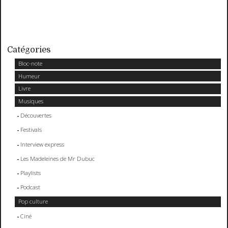
Catégories
Bloc-note
Humeur
Livre
Musiques
Découvertes
Festivals
Interview express
Les Madeleines de Mr Dubuc
Playlists
Podcast
Pop culture
Ciné