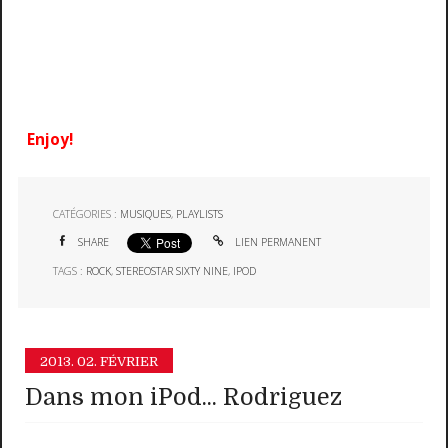
Enjoy!
CATÉGORIES :
MUSIQUES
,
PLAYLISTS
SHARE
LIEN PERMANENT
TAGS :
ROCK
,
STEREOSTAR SIXTY NINE
,
IPOD
2013.
02. FÉVRIER
Dans mon iPod... Rodriguez