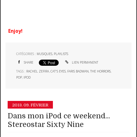
Enjoy!
CATÉGORIES :
MUSIQUES
,
PLAYLISTS
SHARE
LIEN PERMANENT
TAGS :
RACHEL ZEFIRA
,
CAT'S EYES
,
FARIS BADWAN
,
THE HORRORS
,
POP
,
IPOD
2013.
09. FÉVRIER
Dans mon iPod ce weekend...
Stereostar Sixty Nine