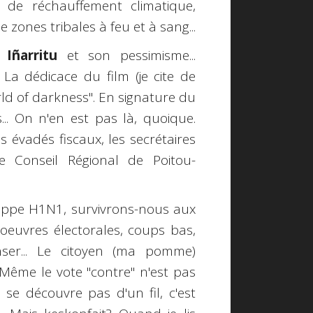
nd de réchauffement climatique,
zones tribales à feu et à sang...
 Iñarritu
et son pessimisme...
. La dédicace du film (je cite de
rld of darkness". En signature du
.. On n'en est pas là, quoique.
 évadés fiscaux, les secrétaires
e Conseil Régional de Poitou-
ippe H1N1, survivrons-nous aux
euvres électorales, coups bas,
enser... Le citoyen (ma pomme)
i? Même le vote "contre" n'est pas
 se découvre pas d'un fil, c'est