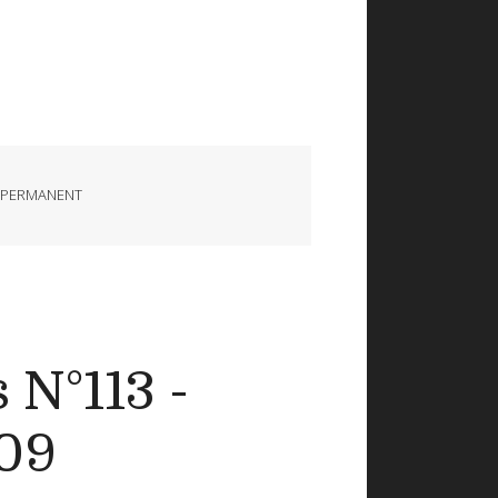
 PERMANENT
 N°113 -
009