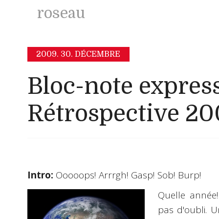
roseau
2009.
30. DÉCEMBRE
Bloc-note express
Rétrospective 2
Intro:
Ooooops! Arrrgh! Gasp! Sob! Burp!
Quelle année
pas d'oubli. 