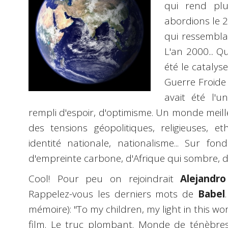
qui rend plu
abordions le 2
qui ressemblai
L'an 2000... 
été le catalys
Guerre Froide
avait été l'
rempli d'espoir, d'optimisme. Un monde meill
des tensions géopolitiques, religieuses, eth
identité nationale, nationalisme... Sur fo
d'empreinte carbone, d'Afrique qui sombre, de 
Cool! Pour peu on rejoindrait
Alejandro
Rappelez-vous les derniers mots de
Babel
mémoire): "To my children, my light in this wo
film. Le truc plombant. Monde de ténèbres.