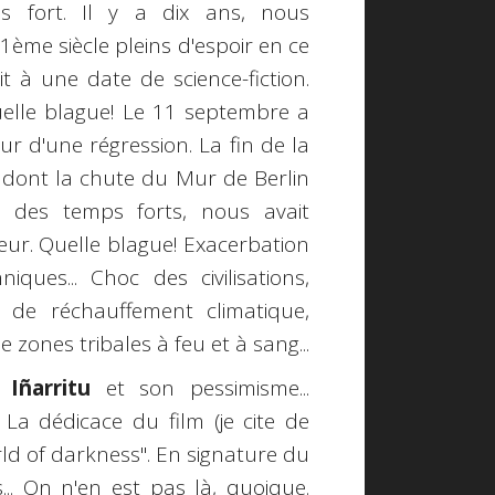
s fort. Il y a dix ans, nous
1ème siècle pleins d'espoir en ce
t à une date de science-fiction.
Quelle blague! Le 11 septembre a
eur d'une régression. La fin de la
 dont la chute du Mur de Berlin
un des temps forts, nous avait
eur. Quelle blague! Exacerbation
niques... Choc des civilisations,
nd de réchauffement climatique,
zones tribales à feu et à sang...
 Iñarritu
et son pessimisme...
. La dédicace du film (je cite de
rld of darkness". En signature du
.. On n'en est pas là, quoique.