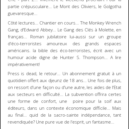
partie crépusculaire... Le Mont des Oliviers, le Golgotha
guevaresque...
Côté lectures... Chantier en cours...
The Monkey Wrench
Gang
, d'
Edward Abbey
... Le Gang des Clés à Molette, en
français... Roman jubilatoire lui-aussi sur un groupe
d'éco-terroristes amoureux des grands espaces
américains. la bible des éco-terroristes, écrit avec un
humour acide digne de
Hunter S. Thompson
... A lire
impérativement!
Press is dead
, le retour... Un abonnement gratuit à un
quotidien offert aux djeunz de 18 ans... Une fois de plus,
on ressort d'une façon ou d'une autre, les aides de l'Etat
aux secteurs en difficulté... La subvention offrira certes
une forme de confort, une poire pour la soif aux
éditeurs, dans un contexte économique difficile... Mais
au final... quid de la sacro-sainte indépendance, tant
revendiquée? Une pure vue de l'esprit, un fantasme...