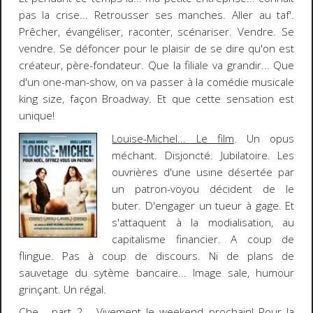
pas la crise... Retrousser ses manches. Aller au taf'.
Prêcher, évangéliser, raconter, scénariser. Vendre. Se
vendre. Se défoncer pour le plaisir de se dire qu'on est
créateur, père-fondateur. Que la filiale va grandir... Que
d'un one-man-show, on va passer à la comédie musicale
king size, façon Broadway.
Et que cette sensation est
unique!
Louise-Michel
... Le film
. Un opus
méchant. Disjoncté. Jubilatoire. Les
ouvrières d'une usine désertée par
un patron-voyou décident de le
buter. D'engager un tueur à gage. Et
s'attaquent à la modialisation, au
capitalisme financier. A coup de
flingue. Pas à coup de discours. Ni de plans de
sauvetage du sytème bancaire... Image sale, humour
grinçant.
Un régal
.
Che - part 2
... Vivement le weekend prochain! Pour la