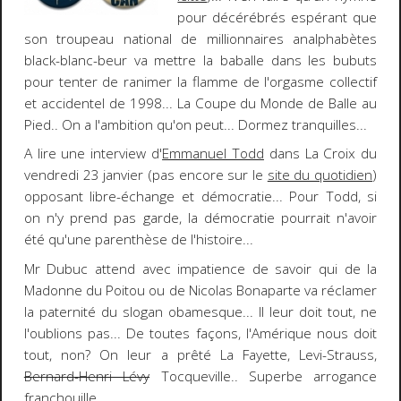
pour décérébrés espérant que
son troupeau national de millionnaires analphabètes
black-blanc-beur va mettre la baballe dans les bubuts
pour tenter de ranimer la flamme de l'orgasme collectif
et accidentel de 1998... La Coupe du Monde de Balle au
Pied.. On a l'ambition qu'on peut... Dormez tranquilles...
A lire une interview d'
Emmanuel Todd
dans
La Croix
du
vendredi 23 janvier (pas encore sur le
site du quotidien
)
opposant libre-échange et démocratie... Pour Todd, si
on n'y prend pas garde, la démocratie pourrait n'avoir
été qu'une parenthèse de l'histoire...
Mr Dubuc attend avec impatience de savoir qui de la
Madonne du Poitou
ou de
Nicolas Bonaparte
va réclamer
la paternité du slogan obamesque...
Il leur doit tout
, ne
l'oublions pas... De toutes façons, l'Amérique nous doit
tout, non? On leur a prêté La Fayette, Levi-Strauss,
Bernard-Henri Lévy
Tocqueville.. Superbe arrogance
franchouille...