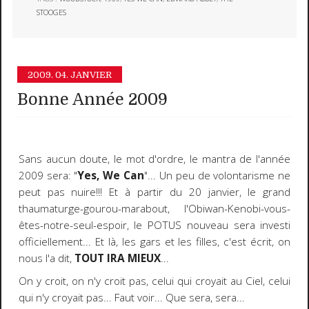
STOOGES
2009.
04. JANVIER
Bonne Année 2009
Sans aucun doute, le mot d'ordre, le mantra de l'année
2009 sera: "
Yes, We Can
"... Un peu de volontarisme ne
peut pas nuire!!! Et à partir du 20 janvier, le grand
thaumaturge-gourou-marabout, l'Obiwan-Kenobi-vous-
êtes-notre-seul-espoir, le POTUS nouveau sera investi
officiellement... Et là, les gars et les filles, c'est écrit, on
nous l'a dit,
TOUT IRA MIEU
X
...
On y croit, on n'y croit pas, celui qui croyait au Ciel, celui
qui n'y croyait pas... Faut voir... Que sera, sera...