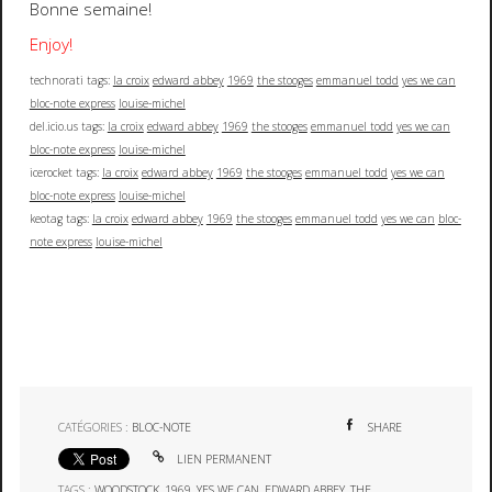
Bonne semaine!
Enjoy!
technorati tags:
la croix
edward abbey
1969
the stooges
emmanuel todd
yes we can
bloc-note express
louise-michel
del.icio.us tags:
la croix
edward abbey
1969
the stooges
emmanuel todd
yes we can
bloc-note express
louise-michel
icerocket tags:
la croix
edward abbey
1969
the stooges
emmanuel todd
yes we can
bloc-note express
louise-michel
keotag tags:
la croix
edward abbey
1969
the stooges
emmanuel todd
yes we can
bloc-
note express
louise-michel
CATÉGORIES :
BLOC-NOTE
SHARE
LIEN PERMANENT
TAGS :
WOODSTOCK
,
1969
,
YES WE CAN
,
EDWARD ABBEY
,
THE