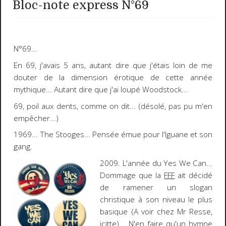
Bloc-note express N°69
N°
69
...
En
69
, j'avais 5 ans, autant dire que j'étais loin de me
douter de la dimension érotique de cette année
mythique... Autant dire que j'ai loupé
Woodstock
...
69
, poil aux dents, comme on dit... (désolé, pas pu m'en
empêcher...)
19
69
...
The Stooges
... Pensée émue pour l'Iguane et son
gang.
2009
. L'année du
Yes We Can
...
Dommage que la
FFF
ait décidé
de ramener un slogan
christique à son niveau le plus
basique (A voir chez Mr Resse,
icitte
)... N'en faire qu'un hymne