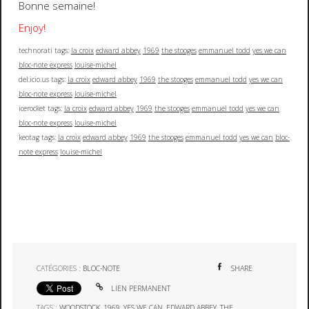
Bonne semaine!
Enjoy!
technorati tags:
la croix
edward abbey
1969
the stooges
emmanuel todd
yes we can
bloc-note express
louise-michel
del.icio.us tags:
la croix
edward abbey
1969
the stooges
emmanuel todd
yes we can
bloc-note express
louise-michel
icerocket tags:
la croix
edward abbey
1969
the stooges
emmanuel todd
yes we can
bloc-note express
louise-michel
keotag tags:
la croix
edward abbey
1969
the stooges
emmanuel todd
yes we can
bloc-
note express
louise-michel
CATÉGORIES :
BLOC-NOTE
SHARE
LIEN PERMANENT
TAGS :
WOODSTOCK
,
1969
,
YES WE CAN
,
EDWARD ABBEY
,
THE