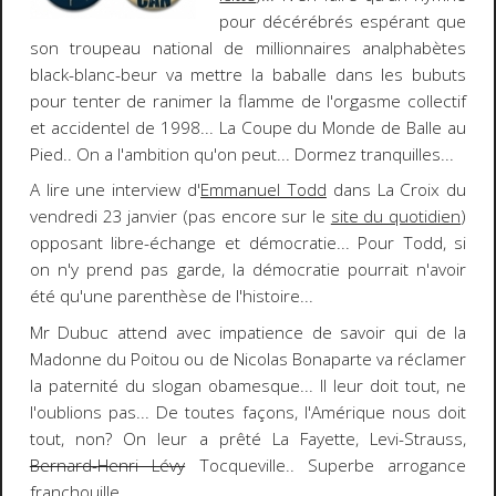
pour décérébrés espérant que
son troupeau national de millionnaires analphabètes
black-blanc-beur va mettre la baballe dans les bubuts
pour tenter de ranimer la flamme de l'orgasme collectif
et accidentel de 1998... La Coupe du Monde de Balle au
Pied.. On a l'ambition qu'on peut... Dormez tranquilles...
A lire une interview d'
Emmanuel Todd
dans
La Croix
du
vendredi 23 janvier (pas encore sur le
site du quotidien
)
opposant libre-échange et démocratie... Pour Todd, si
on n'y prend pas garde, la démocratie pourrait n'avoir
été qu'une parenthèse de l'histoire...
Mr Dubuc attend avec impatience de savoir qui de la
Madonne du Poitou
ou de
Nicolas Bonaparte
va réclamer
la paternité du slogan obamesque...
Il leur doit tout
, ne
l'oublions pas... De toutes façons, l'Amérique nous doit
tout, non? On leur a prêté La Fayette, Levi-Strauss,
Bernard-Henri Lévy
Tocqueville.. Superbe arrogance
franchouille...