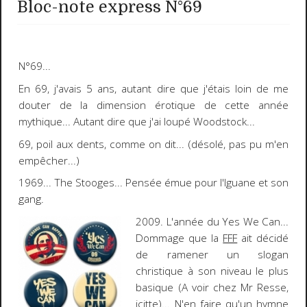
Bloc-note express N°69
N°
69
...
En
69
, j'avais 5 ans, autant dire que j'étais loin de me
douter de la dimension érotique de cette année
mythique... Autant dire que j'ai loupé
Woodstock
...
69
, poil aux dents, comme on dit... (désolé, pas pu m'en
empêcher...)
19
69
...
The Stooges
... Pensée émue pour l'Iguane et son
gang.
2009
. L'année du
Yes We Can
...
Dommage que la
FFF
ait décidé
de ramener un slogan
christique à son niveau le plus
basique (A voir chez Mr Resse,
icitte
)... N'en faire qu'un hymne