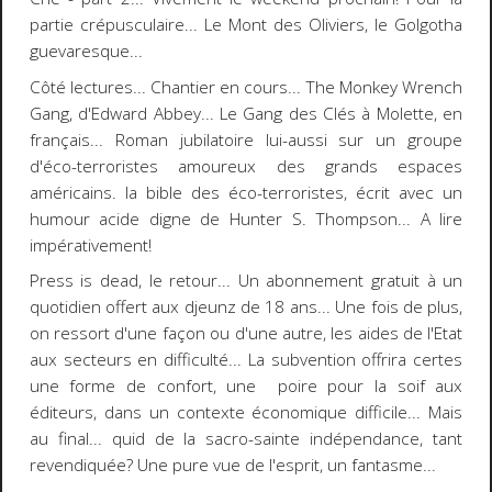
partie crépusculaire... Le Mont des Oliviers, le Golgotha
guevaresque...
Côté lectures... Chantier en cours...
The Monkey Wrench
Gang
, d'
Edward Abbey
... Le Gang des Clés à Molette, en
français... Roman jubilatoire lui-aussi sur un groupe
d'éco-terroristes amoureux des grands espaces
américains. la bible des éco-terroristes, écrit avec un
humour acide digne de
Hunter S. Thompson
... A lire
impérativement!
Press is dead
, le retour... Un abonnement gratuit à un
quotidien offert aux djeunz de 18 ans... Une fois de plus,
on ressort d'une façon ou d'une autre, les aides de l'Etat
aux secteurs en difficulté... La subvention offrira certes
une forme de confort, une poire pour la soif aux
éditeurs, dans un contexte économique difficile... Mais
au final... quid de la sacro-sainte indépendance, tant
revendiquée? Une pure vue de l'esprit, un fantasme...