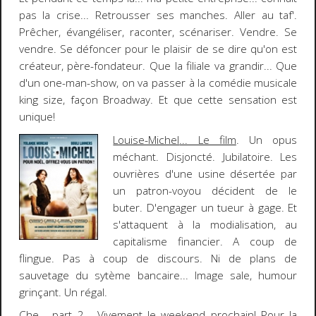
pas la crise... Retrousser ses manches. Aller au taf'.
Prêcher, évangéliser, raconter, scénariser. Vendre. Se
vendre. Se défoncer pour le plaisir de se dire qu'on est
créateur, père-fondateur. Que la filiale va grandir... Que
d'un one-man-show, on va passer à la comédie musicale
king size, façon Broadway.
Et que cette sensation est
unique!
Louise-Michel
... Le film
. Un opus
méchant. Disjoncté. Jubilatoire. Les
ouvrières d'une usine désertée par
un patron-voyou décident de le
buter. D'engager un tueur à gage. Et
s'attaquent à la modialisation, au
capitalisme financier. A coup de
flingue. Pas à coup de discours. Ni de plans de
sauvetage du sytème bancaire... Image sale, humour
grinçant.
Un régal
.
Che - part 2
... Vivement le weekend prochain! Pour la