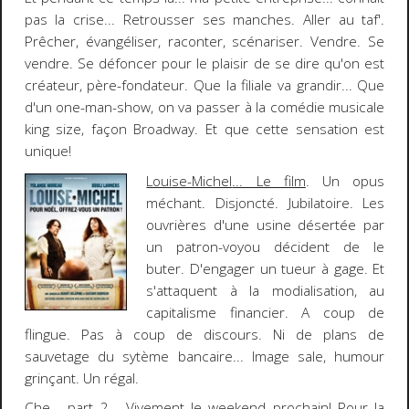
pas la crise... Retrousser ses manches. Aller au taf'.
Prêcher, évangéliser, raconter, scénariser. Vendre. Se
vendre. Se défoncer pour le plaisir de se dire qu'on est
créateur, père-fondateur. Que la filiale va grandir... Que
d'un one-man-show, on va passer à la comédie musicale
king size, façon Broadway.
Et que cette sensation est
unique!
Louise-Michel
... Le film
. Un opus
méchant. Disjoncté. Jubilatoire. Les
ouvrières d'une usine désertée par
un patron-voyou décident de le
buter. D'engager un tueur à gage. Et
s'attaquent à la modialisation, au
capitalisme financier. A coup de
flingue. Pas à coup de discours. Ni de plans de
sauvetage du sytème bancaire... Image sale, humour
grinçant.
Un régal
.
Che - part 2
... Vivement le weekend prochain! Pour la