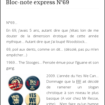
Bloc-note express N°69
N°
69
...
En
69
, j'avais 5 ans, autant dire que j'étais loin de me
douter de la dimension érotique de cette année
mythique... Autant dire que j'ai loupé
Woodstock
...
69
, poil aux dents, comme on dit... (désolé, pas pu m'en
empêcher...)
19
69
...
The Stooges
... Pensée émue pour l'Iguane et son
gang.
2009
. L'année du
Yes We Can
...
Dommage que la
FFF
ait décidé
de ramener un slogan
christique à son niveau le plus
basique (A voir chez Mr Resse,
icitte
)... N'en faire qu'un hymne