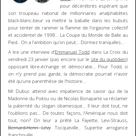
pour décérébrés espérant que
son troupeau national de millionnaires analphabètes
black-blanc-beur va mettre la baballe dans les bubuts
pour tenter de ranimer la flamme de l'orgasme collectif
et accidentel de 1998... La Coupe du Monde de Balle au
Pied.. On a l'ambition qu'on peut... Dormez tranquilles...
A lire une interview d'
Emmanuel Todd
dans
La Croix
du
vendredi 23 janvier (pas encore sur le
site du quotidien
)
opposant libre-échange et démocratie... Pour Todd, si
on n'y prend pas garde, la démocratie pourrait n'avoir
été qu'une parenthèse de l'histoire...
Mr Dubuc attend avec impatience de savoir qui de la
Madonne du Poitou
ou de
Nicolas Bonaparte
va réclamer
la paternité du slogan obamesque...
Il leur doit tout
, ne
l'oublions pas... De toutes façons, l'Amérique nous doit
tout, non? On leur a prêté La Fayette, Levi-Strauss,
Bernard-Henri Lévy
Tocqueville.. Superbe arrogance
franchouille...