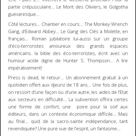
partie crépusculaire... Le Mont des Oliviers, le Golgotha
guevaresque...
Côté lectures... Chantier en cours...
The Monkey Wrench
Gang
, d'
Edward Abbey
... Le Gang des Clés à Molette, en
français... Roman jubilatoire lui-aussi sur un groupe
d'éco-terroristes amoureux des grands espaces
américains. la bible des éco-terroristes, écrit avec un
humour acide digne de
Hunter S. Thompson
... A lire
impérativement!
Press is dead
, le retour... Un abonnement gratuit à un
quotidien offert aux djeunz de 18 ans... Une fois de plus,
on ressort d'une façon ou d'une autre, les aides de l'Etat
aux secteurs en difficulté... La subvention offrira certes
une forme de confort, une poire pour la soif aux
éditeurs, dans un contexte économique difficile... Mais
au final... quid de la sacro-sainte indépendance, tant
revendiquée? Une pure vue de l'esprit, un fantasme...