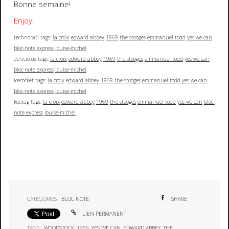
Bonne semaine!
Enjoy!
technorati tags:
la croix
edward abbey
1969
the stooges
emmanuel todd
yes we can
bloc-note express
louise-michel
del.icio.us tags:
la croix
edward abbey
1969
the stooges
emmanuel todd
yes we can
bloc-note express
louise-michel
icerocket tags:
la croix
edward abbey
1969
the stooges
emmanuel todd
yes we can
bloc-note express
louise-michel
keotag tags:
la croix
edward abbey
1969
the stooges
emmanuel todd
yes we can
bloc-
note express
louise-michel
CATÉGORIES :
BLOC-NOTE
SHARE
LIEN PERMANENT
TAGS :
WOODSTOCK
,
1969
,
YES WE CAN
,
EDWARD ABBEY
,
THE