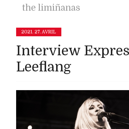
the limiñanas
2021.
27. AVRIL
Interview Expres
Leeflang