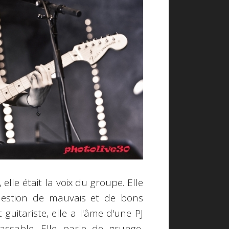
elle était la voix du groupe. Elle
question de mauvais et de bons
 guitariste, elle a l'âme d'une PJ
assable. Elle parle de grunge,