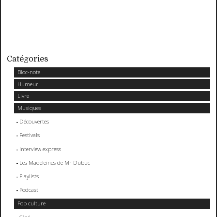
Catégories
Bloc-note
Humeur
Livre
Musiques
Découvertes
Festivals
Interview express
Les Madeleines de Mr Dubuc
Playlists
Podcast
Pop culture