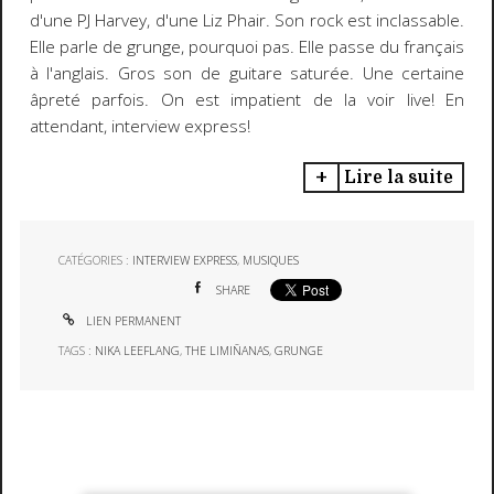
d'une PJ Harvey, d'une Liz Phair. Son rock est inclassable.
Elle parle de grunge, pourquoi pas. Elle passe du français
à l'anglais. Gros son de guitare saturée. Une certaine
âpreté parfois. On est impatient de la voir live! En
attendant, interview express!
Lire la suite
CATÉGORIES :
INTERVIEW EXPRESS
,
MUSIQUES
SHARE
LIEN PERMANENT
TAGS :
NIKA LEEFLANG
,
THE LIMIÑANAS
,
GRUNGE