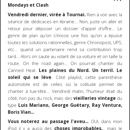
Mondays et Clash
.
Vendredi dernier, virée à Tournai.
Rien à voir avec la
séance de dédicaces en librairie... Non, juste un aller et
retour pour déposer un dossier d'appel d'offre... Le
genre de plan qu'on s'imose une fois qu'on a épuisé
toutes les solutions rationnelles, genre Chronopost, UPS,
etc... quand un partenaire rend sa contribution trop
tard... Alors on saute au volant de sa voiture et on taille la
route. On the road again... On pourrait chanter du
Canned Heat.
Les plaines du Nord. Un terril. Le
soleil qui se lève
. Côté playlist, cette parenthèse
automobile est de celles où la solitude permet de
chanter à tue-tête... Vendredi matin, l'humeur était du
côté, non pas du rock, mais des
vieilleries vintage
du
type
Luis Mariano, George Guétary, Ray Ventura,
Boris Vian...
Vous noterez au passage l'aveu...
OUI, dans mon
iPod il y a aussi des
choses improbables.
.. mais le