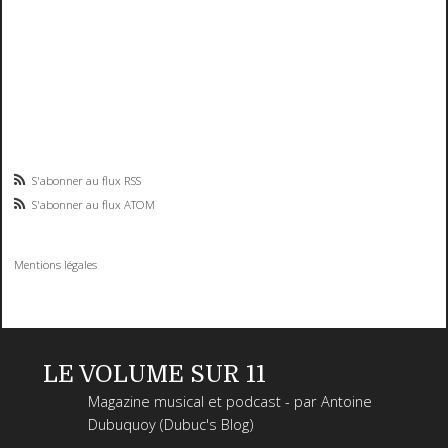
S'abonner au flux RSS
S'abonner au flux ATOM
Mentions légales
LE VOLUME SUR 11
Magazine musical et podcast - par Antoine
Dubuquoy (Dubuc's Blog)