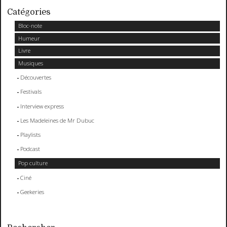
Catégories
Bloc-note
Humeur
Livre
Musiques
Découvertes
Festivals
Interview express
Les Madeleines de Mr Dubuc
Playlists
Podcast
Pop culture
Ciné
Geekeries