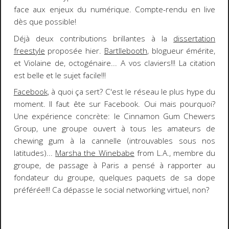
face aux enjeux du numérique. Compte-rendu en
live
dès que possible!
Déjà deux contributions brillantes à la
dissertation
freestyle
proposée hier.
Bartllebooth
, blogueur émérite,
et
Violaine de
, octogénaire... A vos claviers!!! La citation
est belle et le sujet facile!!!
Facebook
, à quoi ça sert? C'est le réseau le plus hype du
moment. Il faut ête sur Facebook. Oui mais pourquoi?
Une expérience concrète: le
Cinnamon Gum Chewers
Group, une groupe ouvert à tous les amateurs de
chewing gum à la cannelle (introuvables sous nos
latitudes)...
Marsha the Winebabe
from L.A., membre du
groupe, de passage à Paris a pensé à rapporter au
fondateur du groupe, quelques paquets de sa dope
préférée!!! Ca dépasse le social networking virtuel, non?