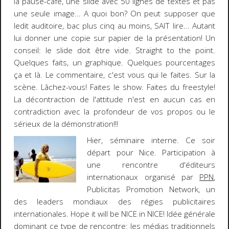
la pause-café, une slide avec 50 lignes de textes et pas
une seule image... A quoi bon? On peut supposer que
ledit auditoire, bac plus cinq au moins, SAIT lire... Autant
lui donner une copie sur papier de la présentation! Un
conseil: le slide doit être vide. Straight to the point.
Quelques faits, un graphique. Quelques pourcentages
ça et là. Le commentaire, c'est vous qui le faites. Sur la
scène.
Lâchez-vous! Faites le show.
Faites du
freestyle
!
La décontraction de l'attitude n'est en aucun cas en
contradiction avec la profondeur de vos propos ou le
sérieux de la démonstration!!!
Hier, séminaire interne. Ce soir
départ pour Nice. Participation à
une rencontre d'éditeurs
internationaux organisé par
PPN
,
Publicitas Promotion Network, un
des leaders mondiaux des régies publicitaires
internationales.
Hope it will be NICE in NICE!
Idée générale
dominant ce type de rencontre: les médias traditionnels