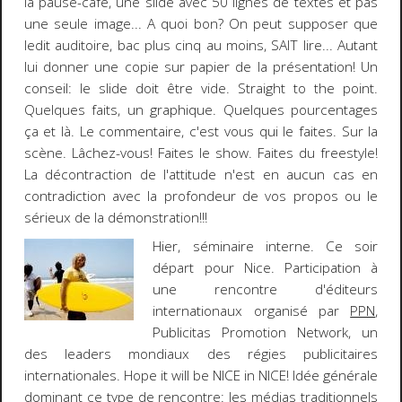
la pause-café, une slide avec 50 lignes de textes et pas
une seule image... A quoi bon? On peut supposer que
ledit auditoire, bac plus cinq au moins, SAIT lire... Autant
lui donner une copie sur papier de la présentation! Un
conseil: le slide doit être vide. Straight to the point.
Quelques faits, un graphique. Quelques pourcentages
ça et là. Le commentaire, c'est vous qui le faites. Sur la
scène.
Lâchez-vous! Faites le show.
Faites du
freestyle
!
La décontraction de l'attitude n'est en aucun cas en
contradiction avec la profondeur de vos propos ou le
sérieux de la démonstration!!!
Hier, séminaire interne. Ce soir
départ pour Nice. Participation à
une rencontre d'éditeurs
internationaux organisé par
PPN
,
Publicitas Promotion Network, un
des leaders mondiaux des régies publicitaires
internationales.
Hope it will be NICE in NICE!
Idée générale
dominant ce type de rencontre: les médias traditionnels