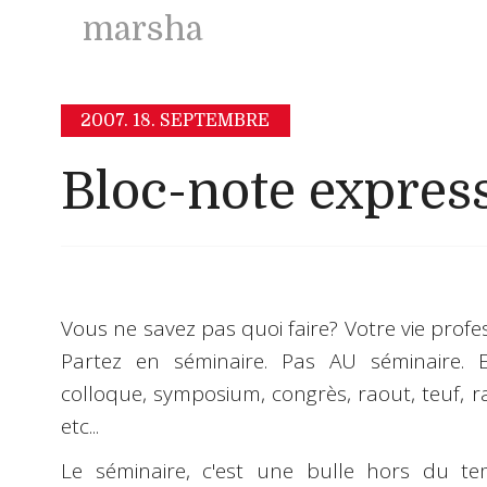
marsha
2007.
18. SEPTEMBRE
Bloc-note express
Vous ne savez pas quoi faire?
Votre vie profe
Partez en séminaire. Pas
AU
séminaire.
colloque, symposium, congrès, raout, teuf, ra
etc...
Le
séminaire
, c'est une bulle hors du te