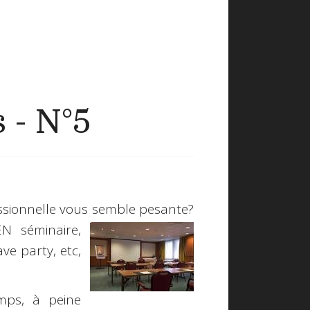
 - N°5
ssionnelle vous semble pesante?
EN
séminaire,
ve party, etc,
mps, à peine