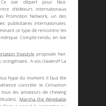
. Ce soir départ pour Nice.
ntre d'éditeurs internationaux
itas Promotion Network, un des
s publicitaires internationales.
minant ce type de rencontre: les
numérique. Compte-rendu en
live
ertation freestyle
proposée hier.
e
, octogénaire... A vos claviers!!! La
 plus hype du moment. Il faut ête
érience concrète: le
Cinnamon
 tous les amateurs de chewing
itudes)...
Marsha the Winebabe