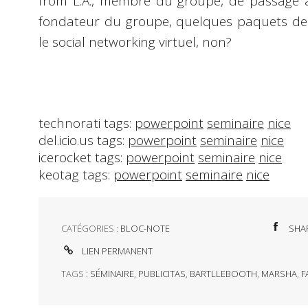
from L.A., membre du groupe, de passage 
fondateur du groupe, quelques paquets de 
le social networking virtuel, non?
technorati tags:
powerpoint
seminaire
nice
del.icio.us tags:
powerpoint
seminaire
nice
icerocket tags:
powerpoint
seminaire
nice
keotag tags:
powerpoint
seminaire
nice
CATÉGORIES :
BLOC-NOTE
SHA
LIEN PERMANENT
TAGS :
SÉMINAIRE
,
PUBLICITAS
,
BARTLLEBOOTH
,
MARSHA
,
F