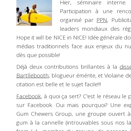
Hier, séminaire interne
Participation à une renco
organisé par
PPN
, Public
leaders mondiaux des régie
Hope it will be NICE in NICE!
Idée générale do
médias traditionnels face aux enjeux du 
dès que possible!
Déjà deux contributions brillantes à la
diss
Bartllebooth
, blogueur émérite, et
Violaine d
citation est belle et le sujet facile!!!
Facebook
, à quoi ça sert? C'est le réseau le
sur Facebook. Oui mais pourquoi? Une exp
Gum Chewers
Group, une groupe ouvert à
gum à la cannelle (introuvables sous nos lat