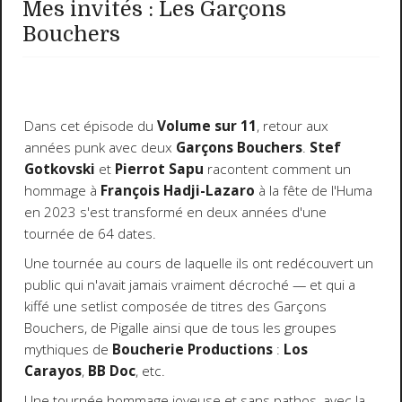
Mes invités : Les Garçons
Bouchers
Dans cet épisode du
Volume sur 11
, retour aux
années punk avec deux
Garçons Bouchers
.
Stef
Gotkovski
et
Pierrot Sapu
racontent comment un
hommage à
François Hadji-Lazaro
à la fête de l'Huma
en 2023 s'est transformé en deux années d'une
tournée de 64 dates.
Une tournée au cours de laquelle ils ont redécouvert un
public qui n'avait jamais vraiment décroché — et qui a
kiffé une setlist composée de titres des Garçons
Bouchers, de Pigalle ainsi que de tous les groupes
mythiques de
Boucherie Productions
:
Los
Carayos
,
BB Doc
, etc.
Une tournée hommage joyeuse et sans pathos, avec la