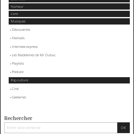
Humeur
Livre
Musiques
Découvertes
Festivals
Interview express
Les Madeleines de Mr Dubuc
Playlists
Podcast
Pop culture
Ciné
Geekeries
Rechercher