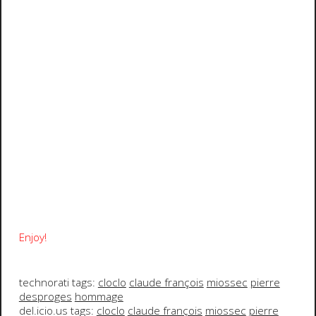
Enjoy!
technorati tags:
cloclo
claude françois
miossec
pierre
desproges
hommage
del.icio.us tags:
cloclo
claude françois
miossec
pierre