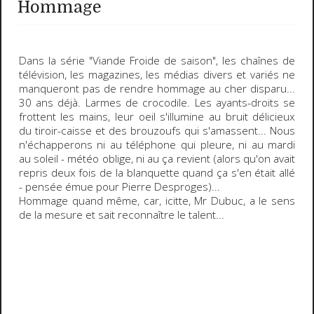
Hommage
Dans la série "
Viande Froide de saison
", les chaînes de
télévision, les magazines, les médias divers et variés ne
manqueront pas de rendre hommage au
cher disparu
...
30 ans déjà. Larmes de crocodile. Les
ayants-droits
se
frottent les mains, leur oeil s'illumine au bruit délicieux
du tiroir-caisse et des brouzoufs qui s'amassent... Nous
n'échapperons ni au
téléphone qui pleure
, ni au
mardi
au soleil
- météo oblige, ni au
ça revient
(alors qu'on avait
repris deux fois de la blanquette quand ça s'en était allé
- pensée émue pour Pierre Desproges)...
Hommage quand même, car,
icitte
, Mr Dubuc, a le sens
de la mesure et sait reconnaître le talent...