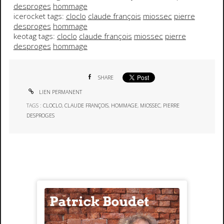
desproges
hommage
icerocket tags:
cloclo
claude françois
miossec
pierre
desproges
hommage
keotag tags:
cloclo
claude françois
miossec
pierre
desproges
hommage
SHARE
LIEN PERMANENT
TAGS :
CLOCLO
,
CLAUDE FRANÇOIS
,
HOMMAGE
,
MIOSSEC
,
PIERRE
DESPROGES