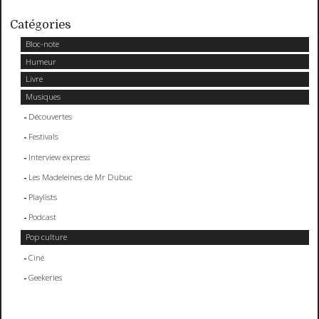
Catégories
Bloc-note
Humeur
Livre
Musiques
Découvertes
Festivals
Interview express
Les Madeleines de Mr Dubuc
Playlists
Podcast
Pop culture
Ciné
Geekeries