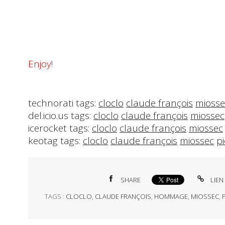
Enjoy!
technorati tags:
cloclo
claude françois
miosse
del.icio.us tags:
cloclo
claude françois
miossec
icerocket tags:
cloclo
claude françois
miossec
keotag tags:
cloclo
claude françois
miossec
p
SHARE
LIEN
TAGS :
CLOCLO
,
CLAUDE FRANÇOIS
,
HOMMAGE
,
MIOSSEC
,