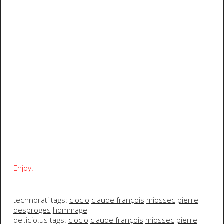
Enjoy!
technorati tags:
cloclo
claude françois
miossec
pierre
desproges
hommage
del.icio.us tags:
cloclo
claude françois
miossec
pierre