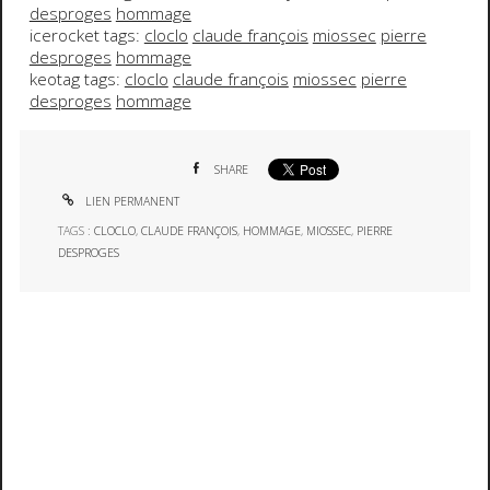
desproges
hommage
icerocket tags:
cloclo
claude françois
miossec
pierre
desproges
hommage
keotag tags:
cloclo
claude françois
miossec
pierre
desproges
hommage
SHARE
LIEN PERMANENT
TAGS :
CLOCLO
,
CLAUDE FRANÇOIS
,
HOMMAGE
,
MIOSSEC
,
PIERRE
DESPROGES