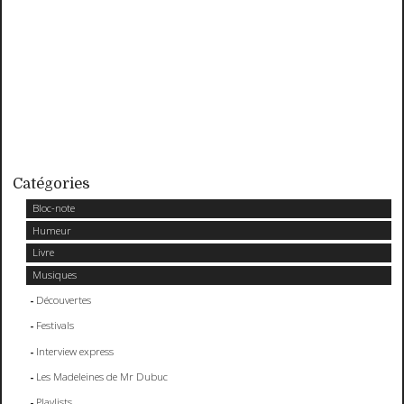
Catégories
Bloc-note
Humeur
Livre
Musiques
Découvertes
Festivals
Interview express
Les Madeleines de Mr Dubuc
Playlists