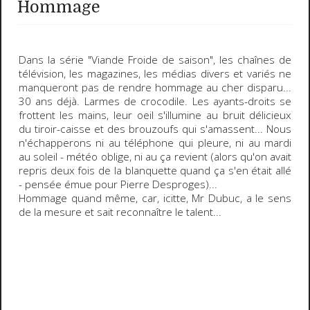
Hommage
Dans la série "
Viande Froide de saison
", les chaînes de
télévision, les magazines, les médias divers et variés ne
manqueront pas de rendre hommage au
cher disparu
...
30 ans déjà. Larmes de crocodile. Les
ayants-droits
se
frottent les mains, leur oeil s'illumine au bruit délicieux
du tiroir-caisse et des brouzoufs qui s'amassent... Nous
n'échapperons ni au
téléphone qui pleure
, ni au
mardi
au soleil
- météo oblige, ni au
ça revient
(alors qu'on avait
repris deux fois de la blanquette quand ça s'en était allé
- pensée émue pour Pierre Desproges)...
Hommage quand même, car,
icitte
, Mr Dubuc, a le sens
de la mesure et sait reconnaître le talent...