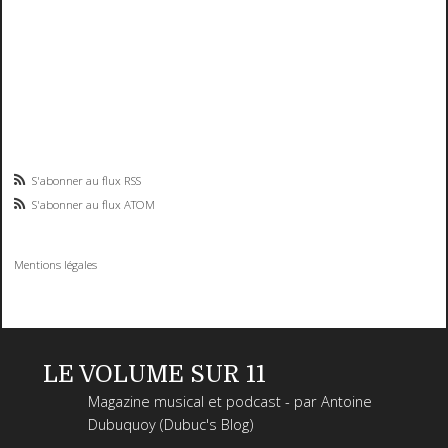
S'abonner au flux RSS
S'abonner au flux ATOM
Mentions légales
LE VOLUME SUR 11
Magazine musical et podcast - par Antoine
Dubuquoy (Dubuc's Blog)