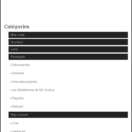
Catégories
Bloc-note
Humeur
Livre
Musiques
Découvertes
Festivals
Interview express
Les Madeleines de Mr Dubuc
Playlists
Podcast
Pop culture
Ciné
Geekeries