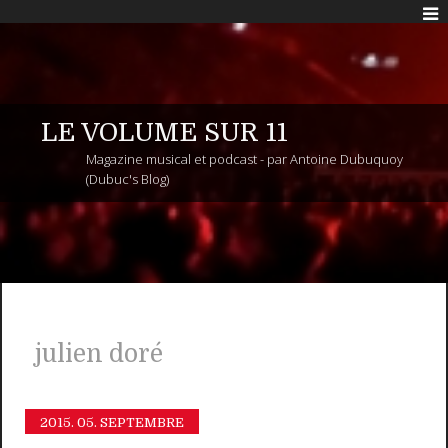
LE VOLUME SUR 11
Magazine musical et podcast - par Antoine Dubuquoy
(Dubuc's Blog)
julien doré
2015.
05. SEPTEMBRE